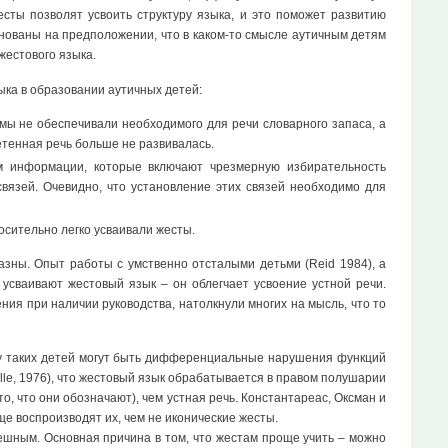
есты позволят усвоить структуру языка, и это поможет развитию
снованы на предположении, что в каком-то смысле аутичным детям
жестового языка.
ыка в образовании аутичных детей:
ммы не обеспечивали необходимого для речи словарного запаса, а
тенная речь больше не развивалась.
м информации, которые включают чрезмерную избирательность
вязей. Очевидно, что установление этих связей необходимо для
осительно легко усваивали жесты.
зны. Опыт работы с умственно отсталыми детьми (Reid 1984), а
 усваивают жестовый язык – он облегчает усвоение устной речи.
ния при наличии руководства, натолкнули многих на мысль, что то
 у таких детей могут быть дифференциальные нарушения функций
ille, 1976), что жестовый язык обрабатывается в правом полушарии
о, что они обозначают), чем устная речь. Константареас, Оксман и
е воспроизводят их, чем не иконические жесты.
ешным. Основная причина в том, что жестам проще учить – можно