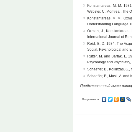
Konstantareas, M. M. 1981.
Webster, C. Montreal. The Qu
Konstantareas, M. M., Oxman,
Understanding Language T
Oxman, J., Konstantareas, 
International Journal of Reh
Reid, B. D. 1984. The Acqu
Social, Psychological and E
Rutter, M. and Bartak, L. 1
Psychology and Psychiatry, 
Schaeffer, B., Kollinzas, G
Schaeffer, B., Musil, A. an
Представленный выше мате
Поделиться