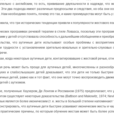
ллельно с английским, то есть, прививание двуязычности в надежде, что ж
о. Эти два подхода имеют различные предпосылки и следствия, но оба они о
 Нам необходимо понять, почему это так, и какие преимущества могут быть у 
ила, что три исторических тенденции привели к популярности жестового яз
еских программах речевой терапии в стиле Ловааса, поскольку эти програ
амм у детей отсутствовала способность к дальнейшим обобщениям и приобре
льства, что аутичные дети испытывают особые проблемы с восприятие
и трудности с установлением зрительно-вокальных и зрительно-слуховых с
речи.
и, когда некоторые аутичные дети, контактировавшие с жестовой речью, отн
я речь может быть проще для аутичных детей, многочисленны и разнообра
ухих и слабослышаших детей доказывают, что эти дети не только быстрее
ных детей, равно как и тот факт, что они могут точно воспроизводить движе
детей с аутизмом.
, полученные Хаузером, Де Лонгом и Россманом (1975) предполагают, что
этом существуют некоторые доказательства (Battison and Makowitz, 1974; Nev
зык является более иконическим (т. е. жесты в большей степени напоминают т
онстрировать, что аутичные дети быстрее усваивают иконические жесты и чащ
о практические причины, по которым обучение жестам может быть более усп