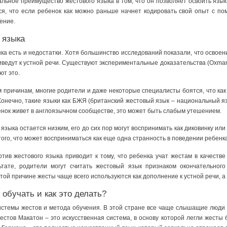
льное преимущество жестового языка в том, что он позволяет освоить язык
ся, что если ребенок как можно раньше начнет кодировать свой опыт с пом
ение.
 языка
ыка есть и недостатки. Хотя большинство исследований показали, что освоен
ведут к устной речи. Существуют экспериментальные доказательства (Oxman e
ют это.
 причинам, многие родители и даже некоторые специалисты боятся, что как 
 Конечно, такие языки как БЖЯ (британский жестовый язык – национальный я
ебенок живет в англоязычном сообществе, это может быть слабым утешением.
языка остается низким, его до сих пор могут воспринимать как диковинку или
того, что может восприниматься как еще одна странность в поведении ребенка
ив жестового языка приводит к тому, что ребенка учат жестам в качестве 
ьтате, родители могут считать жестовый язык признаком окончательног
ой причине жесты чаще всего используются как дополнение к устной речи, а 
 обучать и как это делать?
стемы жестов и метода обучения. В этой стране все чаще слышащие люди 
стов Макатон – это искусственная система, в основу которой легли жесты 