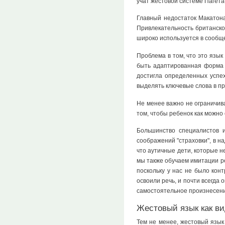
учат жестовой системе Пагета
Главный недостаток Макатона 
Привлекательность британског
широко используется в сообще
Проблема в том, что это язык
быть адаптированная форма 
достигла определенных успех
выделять ключевые слова в п
Не менее важно не ограничив
том, чтобы ребенок как можно
Большинство специалистов 
соображений "страховки", в н
что аутичные дети, которые 
мы также обучаем имитации р
поскольку у нас не было кон
освоили речь, и почти всегда
самостоятельное произнесени
Жестовый язык как в
Тем не менее, жестовый язык