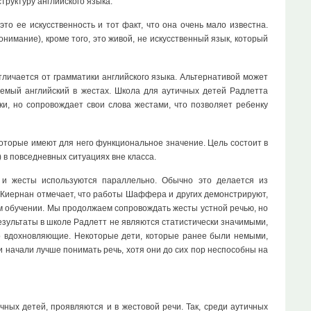
труктуру английского языка.
то ее искусственность и тот факт, что она очень мало известна.
онимание), кроме того, это живой, не искусственный язык, который
тличается от грамматики английского языка. Альтернативой может
емый английский в жестах. Школа для аутичных детей Радлетта
ки, но сопровождает свои слова жестами, что позволяет ребенку
которые имеют для него функциональное значение. Цель состоит в
 в повседневных ситуациях вне класса.
 и жесты используются параллельно. Обычно это делается из
. Киернан отмечает, что работы Шаффера и других демонстрируют,
м обучении. Мы продолжаем сопровождать жесты устной речью, но
езультаты в школе Радлетт не являются статистически значимыми,
чно вдохновляющие. Некоторые дети, которые ранее были немыми,
ти начали лучше понимать речь, хотя они до сих пор неспособны на
чных детей, проявляются и в жестовой речи. Так, среди аутичных