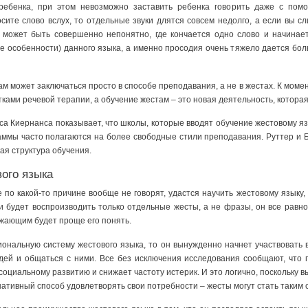
 ребенка, при этом невозможно заставить ребенка говорить даже с пом
осите слово вслух, то отдельные звуки длятся совсем недолго, а если вы 
 может быть совершенно непонятно, где кончается одно слово и начинае
е особенности) данного языка, а именно просодия очень тяжело дается бол
ам может заключаться просто в способе преподавания, а не в жестах. К мом
ами речевой терапии, а обучение жестам – это новая деятельность, котора
са Киернанса показывает, что школы, которые вводят обучение жестовому я
раммы часто полагаются на более свободные стили преподавания. Руттер и 
ая структура обучения.
ого языка
 по какой-то причине вообще не говорят, удастся научить жестовому языку,
и будет воспроизводить только отдельные жесты, а не фразы, он все равн
жающим будет проще его понять.
иональную систему жестового языка, то он вынужденно начнет участвовать 
дей и общаться с ними. Все без исключения исследования сообщают, что
социальному развитию и снижает частоту истерик. И это логично, поскольку 
ативный способ удовлетворять свои потребности – жесты могут стать таким 