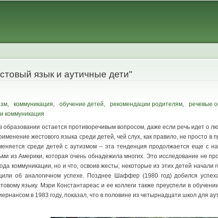
Skip to
main
content
стовый язык и аутичные дети"
изм
,
коммуникация
,
обучение детей
,
рекомендации родителям
,
речевые о
и коммуникация
в образовании остается противоречивым вопросом, даже если речь идет о л
именение жестового языка среди детей, чей слух, как правило, не просто в 
еняется среди детей с аутизмом – эта тенденция продолжается еще с на
ми из Америки, которая очень обнадежила многих. Это исследование не про
ода коммуникации, но и что, освоив жесты, некоторые из этих детей начали
щили об аналогичном успехе. Позднее Шаффер (1980 год) добился успех
овому языку. Мэри Константареас и ее коллеги также преуспели в обучении
ернансом в 1983 году, показал, что в половине из четырнадцати школ для а