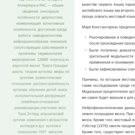
качестве первого языка пара
Аспергера и РАС — общие
английского языка как второг
сведения
сенсорные
проще освоить жестовый язык.
особенности
диагностика
коммуникация
когнитивные
Мэри Константареас предполож
особенности
доступная среда
работа
самодиагностика
Разочарование в поведенч
нейроразнообразие
инклюзия
после прохождения прогр
сопутствующие заболевания и
Были получены доказате
проблемы
терминология
зрительной модальности 
мероприятия
12ММ!
переход ко
применения и понимания 
взрослой жизни
Темпл Грандин
Были зафиксированы случа
школа
теории аутизма
мифы об
аутизме
романтические
Причины, по которым жестова
отношения
распространённость
также исследования среди гл
аутизма
обучение детей
книги
Модальные предпочтения аутич
исполнительная дисфункция
же самое будет верным и для 
семейные отношения
Нейрофизиологические данные
рекомендации учителям
мозг
левого полушария мозга. При 
Тони Эттвуд
классический
мозга. Кроме того, жестовый я
аутизм
изменения с возрастом
Уэбстер (1978) смогли продем
колледж и вуз
аутизм и
Кроме того, существуют чист
технологии
ПИТ
эмпатия