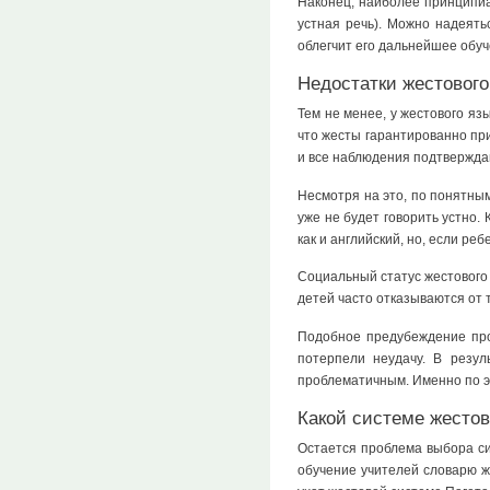
Наконец, наиболее принципиа
устная речь). Можно надеять
облегчит его дальнейшее обуч
Недостатки жестового
Тем не менее, у жестового яз
что жесты гарантированно при
и все наблюдения подтвержда
Несмотря на это, по понятным
уже не будет говорить устно.
как и английский, но, если р
Социальный статус жестового 
детей часто отказываются от 
Подобное предубеждение прот
потерпели неудачу. В резул
проблематичным. Именно по эт
Какой системе жестов
Остается проблема выбора си
обучение учителей словарю же