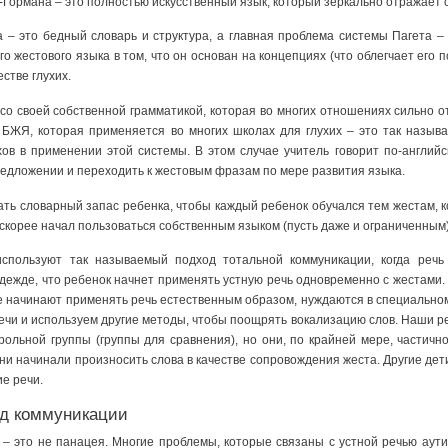
-Гормана – это полностью искусственный язык, который зеркально отражает с
– это бедный словарь и структура, а главная проблема системы Пагета – э
о жестового языка в том, что он основан на концепциях (что облегчает его п
стве глухих.
 со своей собственной грамматикой, которая во многих отношениях сильно о
БЖЯ, которая применяется во многих школах для глухих – это так называ
ов в применении этой системы. В этом случае учитель говорит по-английс
редложении и переходить к жестовым фразам по мере развития языка.
ать словарный запас ребенка, чтобы каждый ребенок обучался тем жестам, 
 скорее начал пользоваться собственным языком (пусть даже и ограниченным)
используют так называемый подход тотальной коммуникации, когда речь
адежде, что ребенок начнет применять устную речь одновременно с жестами
не начинают применять речь естественным образом, нуждаются в специально
ечи и используем другие методы, чтобы поощрять вокализацию слов. Наши р
трольной группы (группы для сравнения), но они, по крайней мере, части
 они начинали произносить слова в качестве сопровождения жеста. Другие де
е речи.
ид коммуникации
 – это не панацея. Многие проблемы, которые связаны с устной речью аути