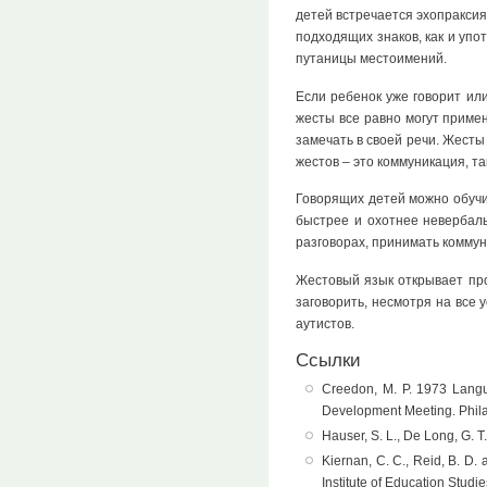
детей встречается эхопраксия
подходящих знаков, как и уп
путаницы местоимений.
Если ребенок уже говорит или
жесты все равно могут примен
замечать в своей речи. Жесты
жестов – это коммуникация, т
Говорящих детей можно обучи
быстрее и охотнее невербаль
разговорах, принимать коммун
Жестовый язык открывает прос
заговорить, несмотря на все 
аутистов.
Ссылки
Creedon, M. P. 1973 Langu
Development Meeting. Phil
Hauser, S. L., De Long, G. 
Kiernan, C. C., Reid, B. D
Institute of Education Stud