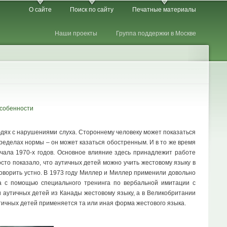
О сайте
Поиск по сайту
Печатные материалы
Наши проекты
Группа поддержки в Москве
собенности
юдях с нарушениями слуха. Стороннему человеку может показаться
пределах нормы – он может казаться обостренным. И в то же время
чала 1970-х годов. Основное влияние здесь принадлежит работе
сто показало, что аутичных детей можно учить жестовому языку в
 говорить устно. В 1973 году Миллер и Миллер применили довольно
а с помощью специального тренинга по вербальной имитации с
 аутичных детей из Канады жестовому языку, а в Великобритании
утичных детей применяется та или иная форма жестового языка.