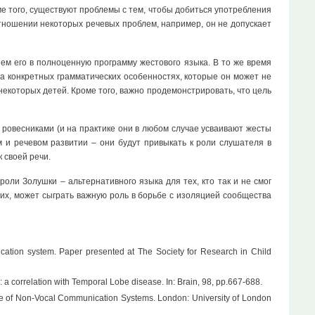
оме того, существуют проблемы с тем, чтобы добиться употребления
тношении некоторых речевых проблем, например, он не допускает
яем его в полноценную программу жестового языка. В то же время
на конкретных грамматических особенностях, которые он может не
 некоторых детей. Кроме того, важно продемонстрировать, что цель
ровесниками (и на практике они в любом случае усваивают жесты
 и речевом развитии – они будут привыкать к роли слушателя в
 своей речи.
оли Золушки – альтернативного языка для тех, кто так и не смог
хих, может сыграть важную роль в борьбе с изоляцией сообщества
ation system. Paper presented at The Society for Research in Child
 a correlation with Temporal Lobe disease. In: Brain, 98, pp.667-688.
 Use of Non-Vocal Communication Systems. London: University of London