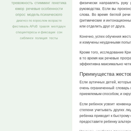
физически направлять руку
тревожность
стимминг
генетика
руководства. Если вы произн
юмор
речевые особенности
слова. Во время беглой речи
опрос
модель психического
(ритмические и интонационны
диагноз по взрослом возрасте
или отделить друг от друга.
фестиваль АРоВ
травля
мелтдаун
специнтересы и фиксации
сон
Конечно, успех обучения жест
сиблинги
полиция
тесты
и измучены неудачными попытк
Кроме того, исследование Кри
в то время как речевые прог
эффективна максимально четк
Преимущества жестов
Если аутичных детей, которые
очень ограниченный словарь 
приемлемым способом, и окру
Если ребенок усвоит конвенц
степени учитывать других лю
ребенка приводит к быстрому 
предоставите ребенку альтерн