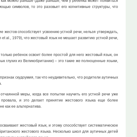
 как можно раньше (даже раньше, чем у ребенка может появиться
ощью символов, то это разовьет его когнитивные структуры, что
ие жестов способствует усвоению устной речи, нельзя утверждать,
t al., 1979), что жестовый язык не мешает развитию устной речи,
только ребенок освоит более простой для него жестовый язык, он
зык глухих из Великобритании) – это такие же полноценные языки,
 признак скудоумия, так что неудивительно, что родители аутичных
.
отчаянной меры, когда все попытки научить его устной речи уже
о провала, и это делает принятие жестового языка еще более
не как ее альтернатива.
осваивают жестовый язык, и этому способствует систематическое
британского жестового языка. Несколько школ для аутичных детей