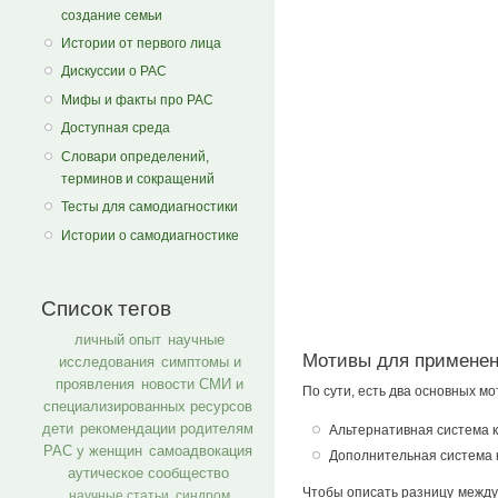
создание семьи
Истории от первого лица
Дискуссии о РАС
Мифы и факты про РАС
Доступная среда
Словари определений,
терминов и сокращений
Тесты для самодиагностики
Истории о самодиагностике
Список тегов
личный опыт
научные
Мотивы для применен
исследования
симптомы и
проявления
новости СМИ и
По сути, есть два основных м
специализированных ресурсов
дети
рекомендации родителям
Альтернативная система к
РАС у женщин
самоадвокация
Дополнительная система к
аутическое сообщество
Чтобы описать разницу между 
научные статьи
синдром