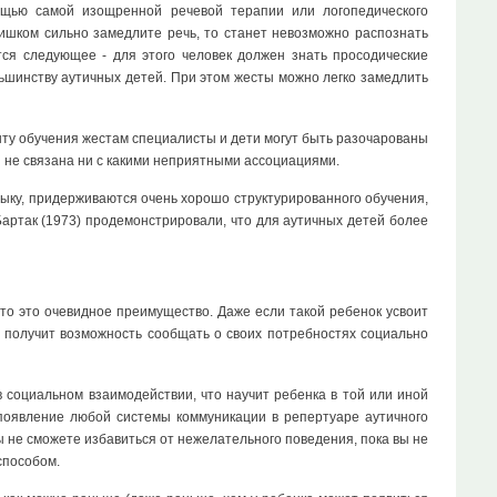
ощью самой изощренной речевой терапии или логопедического
слишком сильно замедлите речь, то станет невозможно распознать
тся следующее - для этого человек должен знать просодические
ьшинству аутичных детей. При этом жесты можно легко замедлить
енту обучения жестам специалисты и дети могут быть разочарованы
я не связана ни с какими неприятными ассоциациями.
зыку, придерживаются очень хорошо структурированного обучения,
Бартак (1973) продемонстрировали, что для аутичных детей более
 то это очевидное преимущество. Даже если такой ребенок усвоит
о получит возможность сообщать о своих потребностях социально
в социальном взаимодействии, что научит ребенка в той или иной
 появление любой системы коммуникации в репертуаре аутичного
вы не сможете избавиться от нежелательного поведения, пока вы не
способом.