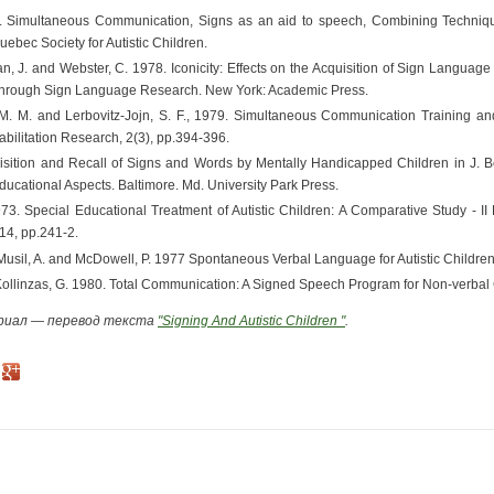
 Simultaneous Communication, Signs as an aid to speech, Combining Techniques'
ebec Society for Autistic Children.
 J. and Webster, C. 1978. Iconicity: Effects on the Acquisition of Sign Language b
hrough Sign Language Research. New York: Academic Press.
M. M. and Lerbovitz-Jojn, S. F., 1979. Simultaneous Communication Training and 
abilitation Research, 2(3), pp.394-396.
isition and Recall of Signs and Words by Mentally Handicapped Children in J. B
ducational Aspects. Baltimore. Md. University Park Press.
973. Special Educational Treatment of Autistic Children: A Comparative Study - II 
14, pp.241-2.
., Musil, A. and McDowell, P. 1977 Spontaneous Verbal Language for Autistic Child
d Kollinzas, G. 1980. Total Communication: A Signed Speech Program for Non-verbal
риал — перевод текста
"Signing And Autistic Children "
.