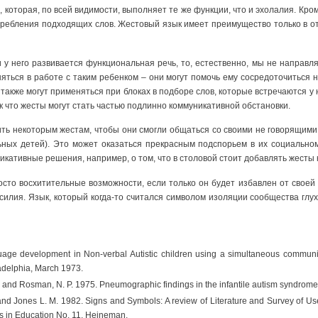
, которая, по всей видимости, выполняет те же функции, что и эхолалия. Кр
отребления подходящих слов. Жестовый язык имеет преимущество только в о
 у него развивается функциональная речь, то, естественно, мы не направл
яться в работе с таким ребенком – они могут помочь ему сосредоточиться 
 также могут применяться при блоках в подборе слов, которые встречаются у
ак что жесты могут стать частью подлинно коммуникативной обстановки.
ть некоторым жестам, чтобы они смогли общаться со своими не говорящими 
ных детей). Это может оказаться прекрасным подспорьем в их социальном
икативные решения, например, о том, что в столовой стоит добавлять жесты к
то восхитительные возможности, если только он будет избавлен от своей р
усилия. Язык, который когда-то считался символом изоляции сообщества глу
age development in Non-verbal Autistic children using a simultaneous communic
adelphia, March 1973.
T. and Rosman, N. P. 1975. Pneumographic findings in the infantile autism syndrome:
. and Jones L. M. 1982. Signs and Symbols: A review of Literature and Survey of
ies in Education No. 11. Heineman.