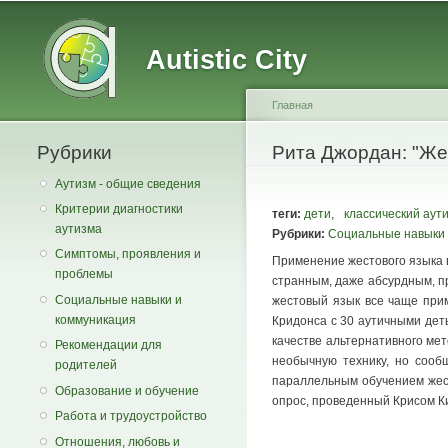
Main menu
Secondary menu
Autistic City
Главная
Рубрики
You are here
Рита Джордан: "Же
Аутизм - общие сведения
Критерии диагностики
теги:
дети
,
классический аут
аутизма
Рубрики:
Социальные навыки 
Симптомы, проявления и
Применение жестового языка 
проблемы
странным, даже абсурдным, пр
Социальные навыки и
жестовый язык все чаще прим
коммуникация
Кридонса с 30 аутичными деть
качестве альтернативного мет
Рекомендации для
необычную технику, но сооб
родителей
параллельным обучением жест
Образование и обучение
опрос, проведенный Крисом Ки
Работа и трудоустройство
Отношения, любовь и