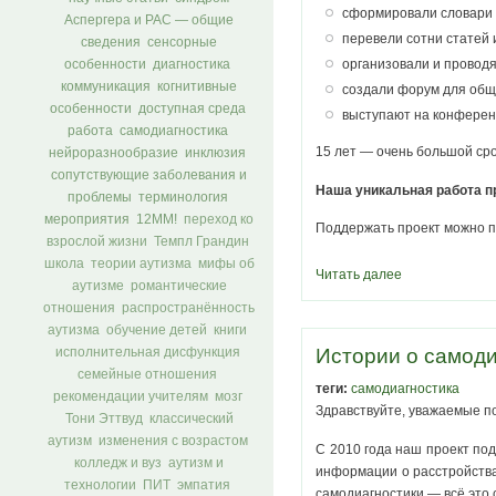
сформировали словари 
Аспергера и РАС — общие
перевели сотни статей 
сведения
сенсорные
организовали и проводя
особенности
диагностика
коммуникация
когнитивные
создали форум для общ
особенности
доступная среда
выступают на конферен
работа
самодиагностика
15 лет — очень большой срок
нейроразнообразие
инклюзия
сопутствующие заболевания и
Наша уникальная работа п
проблемы
терминология
мероприятия
12ММ!
переход ко
Поддержать проект можно 
взрослой жизни
Темпл Грандин
школа
теории аутизма
мифы об
Читать далее
аутизме
романтические
отношения
распространённость
аутизма
обучение детей
книги
Истории о самоди
исполнительная дисфункция
семейные отношения
теги:
самодиагностика
рекомендации учителям
мозг
Здравствуйте, уважаемые п
Тони Эттвуд
классический
аутизм
изменения с возрастом
С 2010 года наш проект по
колледж и вуз
аутизм и
информации о расстройства
технологии
ПИТ
эмпатия
самодиагностики — всё это