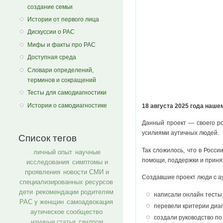
создание семьи
Истории от первого лица
Дискуссии о РАС
Мифы и факты про РАС
Доступная среда
Словари определений,
терминов и сокращений
Тесты для самодиагностики
Истории о самодиагностике
18 августа 2025 года наш
Данный проект — своего р
усилиями аутичных людей.
Список тегов
Так сложилось, что в Росс
личный опыт
научные
помощи, поддержки и приня
исследования
симптомы и
проявления
новости СМИ и
Создавшие проект люди с а
специализированных ресурсов
дети
рекомендации родителям
написали онлайн тесты
РАС у женщин
самоадвокация
перевели критерии диаг
аутическое сообщество
создали руководство по
научные статьи
синдром