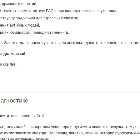
терминов и понятий,
и текстов о симптоматике РАС и личном опыте жизни с аутизмом,
т группу поддержки для взрослых в спектре,
ения аутичных людей,
циях, семинарах, проводили тренинги.
. За эти годы в проекте участвовали несколько десятков человек, в основном 
родолжается!
по
ссылке
.
агностике
осетители нашего сайта!
ддержки людей с синдромом Аспергера и аутизмом является результатом де
х аутистического спектра. Переводы, логотип, личные истории русскоязычны
 сделано аутичными людьми.