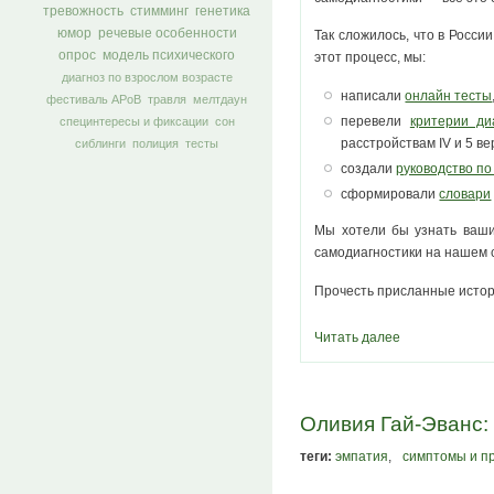
тревожность
стимминг
генетика
юмор
речевые особенности
Так сложилось, что в Росси
опрос
модель психического
этот процесс, мы:
диагноз по взрослом возрасте
написали
онлайн тесты
фестиваль АРоВ
травля
мелтдаун
перевели
критерии ди
специнтересы и фиксации
сон
расстройствам IV и 5 ве
сиблинги
полиция
тесты
создали
руководство по
сформировали
словари
Мы хотели бы узнать ваши
самодиагностики на нашем с
Прочесть присланные истор
Читать далее
Оливия Гай-Эванс:
теги:
эмпатия
,
симптомы и п