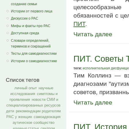
создание семьи
целесообразны
Истории от первого лица
обязанностей с це
Дискуссии о РАС
ПИТ
.
Мифы и факты про РАС
Читать далее
Доступная среда
Словари определений,
терминов и сокращений
Тесты для самодиагностики
ПИТ. Советы 
Истории о самодиагностике
теги:
исполнительная дисфункци
Тим Коллинз — вз
Список тегов
диагнозами "аутиз
личный опыт
научные
советов, призванн
исследования
симптомы и
проявления
новости СМИ и
Читать далее
специализированных ресурсов
дети
рекомендации родителям
РАС у женщин
самоадвокация
аутическое сообщество
ПИТ. История
научные статьи
синдром