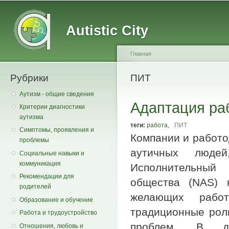
Main menu
Secondary menu
Sk
ma
Autistic City
co
Главная
Рубрики
You are here
ПИТ
Аутизм - общие сведения
Адаптация ра
Критерии диагностики
аутизма
теги:
работа
,
ПИТ
Симптомы, проявления и
Компании и работо
проблемы
аутичных люде
Социальные навыки и
коммуникация
Исполнительный
Рекомендации для
общества (NAS) н
родителей
желающих рабо
Образование и обучение
традиционные рол
Работа и трудоустройство
проблем. В да
Отношения, любовь и