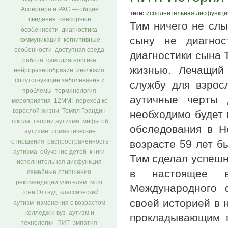
Аспергера и РАС — общие
теги:
исполнительная дисфункци
сведения
сенсорные
Тим ничего не слы
особенности
диагностика
сыну не диагнос
коммуникация
когнитивные
особенности
доступная среда
диагностики сына 
работа
самодиагностика
жизнью. Лечащий
нейроразнообразие
инклюзия
сопутствующие заболевания и
службу для взрос
проблемы
терминология
аутичные черты 
мероприятия
12ММ!
переход ко
взрослой жизни
Темпл Грандин
необходимо будет 
школа
теории аутизма
мифы об
обследования в He
аутизме
романтические
возрасте 59 лет б
отношения
распространённость
аутизма
обучение детей
книги
Тим сделал успешн
исполнительная дисфункция
в настоящее в
семейные отношения
рекомендации учителям
мозг
Международного 
Тони Эттвуд
классический
своей историей в 
аутизм
изменения с возрастом
колледж и вуз
аутизм и
прокладывающим 
технологии
ПИТ
эмпатия