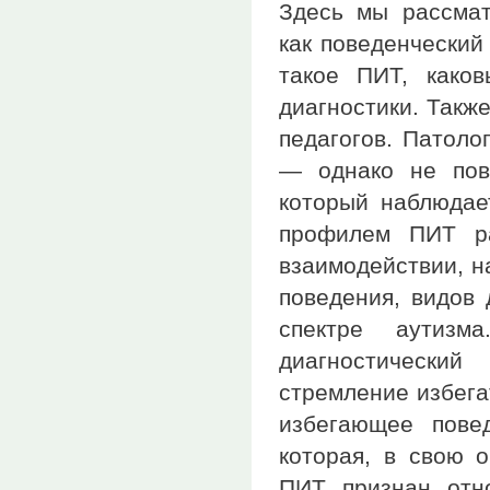
Здесь мы рассмат
как поведенческий
такое ПИТ, каков
диагностики. Такж
педагогов. Патоло
— однако не пов
который наблюдае
профилем ПИТ ра
взаимодействии, н
поведения, видов 
спектре аутиз
диагностически
стремление избега
избегающее пове
которая, в свою о
ПИТ признан отн