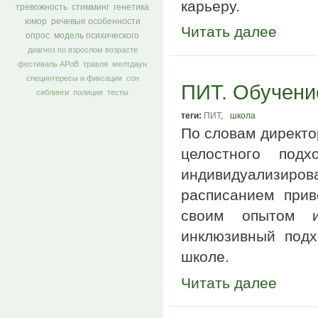
карьеру.
тревожность
стимминг
генетика
юмор
речевые особенности
Читать далее
опрос
модель психического
диагноз по взрослом возрасте
фестиваль АРоВ
травля
мелтдаун
специнтересы и фиксации
сон
ПИТ. Обучение
сиблинги
полиция
тесты
теги:
ПИТ
,
школа
По словам директо
целостного под
индивидуализиро
расписанием прив
своим опытом 
инклюзивный подх
школе.
Читать далее