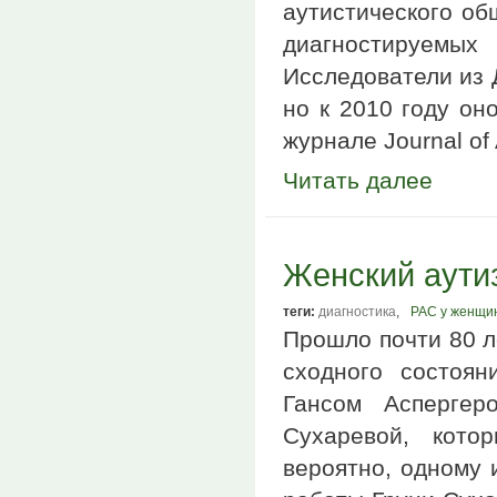
аутистического об
диагностируемы
Исследователи из 
но к 2010 году он
журнале Journal of
Читать далее
Женский аутиз
теги:
диагностика
,
РАС у женщи
Прошло почти 80 л
сходного состоян
Гансом Аспергер
Сухаревой, кото
вероятно, одному 