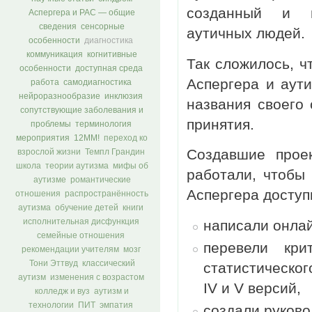
созданный и п
Аспергера и РАС — общие
сведения
сенсорные
аутичных людей.
особенности
диагностика
коммуникация
когнитивные
Так сложилось, ч
особенности
доступная среда
Аспергера и аут
работа
самодиагностика
нейроразнообразие
инклюзия
названия своего
сопутствующие заболевания и
принятия.
проблемы
терминология
мероприятия
12ММ!
переход ко
Создавшие прое
взрослой жизни
Темпл Грандин
школа
теории аутизма
мифы об
работали, чтобы
аутизме
романтические
Аспергера доступ
отношения
распространённость
аутизма
обучение детей
книги
написали онлай
исполнительная дисфункция
семейные отношения
перевели кри
рекомендации учителям
мозг
Тони Эттвуд
классический
статистическо
аутизм
изменения с возрастом
IV и V версий,
колледж и вуз
аутизм и
технологии
ПИТ
эмпатия
создали руково