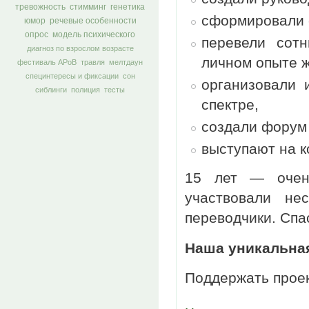
тревожность
стимминг
генетика
сформировали 
юмор
речевые особенности
опрос
модель психического
перевели сот
диагноз по взрослом возрасте
личном опыте ж
фестиваль АРоВ
травля
мелтдаун
специнтересы и фиксации
сон
организовали 
сиблинги
полиция
тесты
спектре,
создали форум
выступают на к
15 лет — очен
участвовали не
переводчики. Спас
Наша уникальная
Поддержать прое