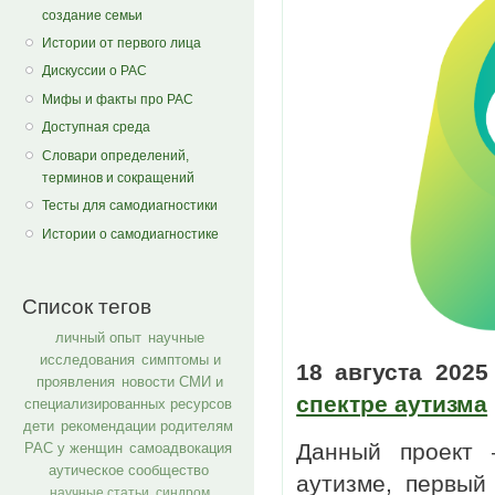
создание семьи
Истории от первого лица
Дискуссии о РАС
Мифы и факты про РАС
Доступная среда
Словари определений,
терминов и сокращений
Тесты для самодиагностики
Истории о самодиагностике
Список тегов
личный опыт
научные
исследования
симптомы и
18 августа 202
проявления
новости СМИ и
спектре аутизма
специализированных ресурсов
дети
рекомендации родителям
Данный проект 
РАС у женщин
самоадвокация
аутическое сообщество
аутизме, первый
научные статьи
синдром