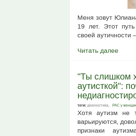
Меня зовут Юлиана,
19 лет. Этот пут
своей аутичности 
Читать далее
"Ты слишком 
аутисткой": п
недиагностир
теги:
диагностика
,
РАС у женщи
Хотя аутизм не т
варьируются, дово
признаки аутиз