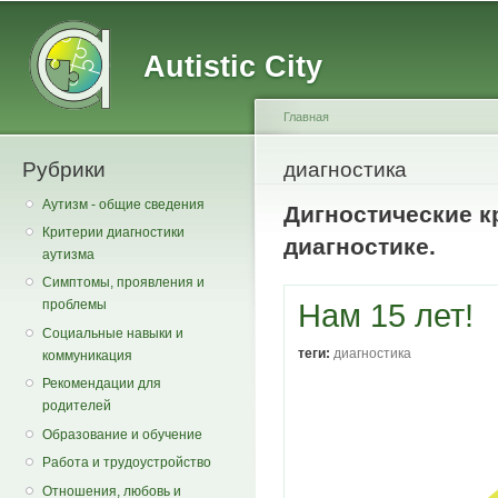
Main menu
Secondary menu
Sk
ma
Autistic City
co
Главная
Рубрики
You are here
диагностика
Аутизм - общие сведения
Дигностические к
Критерии диагностики
диагностике.
аутизма
Симптомы, проявления и
проблемы
Нам 15 лет!
Социальные навыки и
теги:
диагностика
коммуникация
Рекомендации для
родителей
Образование и обучение
Работа и трудоустройство
Отношения, любовь и