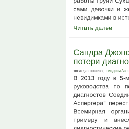
работы Груни Сухар
сами девочки и ж
невидимками в ист
Читать далее
Сандра Джонс
потери диагно
теги:
диагностика
,
синдром Асп
В 2013 году в 5-м
руководства по п
диагностов Соедин
Аспергера" перес
Всемирная орган
примеру и внес
диагностические 