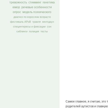
тревожность
стимминг
генетика
юмор
речевые особенности
опрос
модель психического
диагноз по взрослом возрасте
фестиваль АРоВ
травля
мелтдаун
специнтересы и фиксации
сон
сиблинги
полиция
тесты
Самое главное, я считаю, это
родителей аутистов и главную