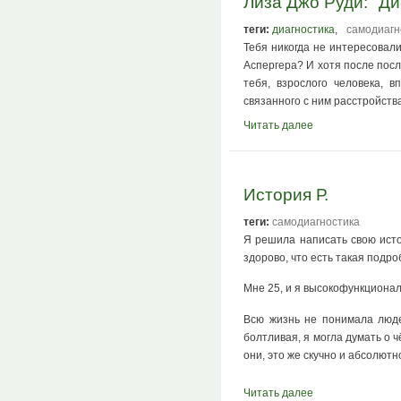
Лиза Джо Руди: "Ди
теги:
диагностика
,
самодиагн
Тебя никогда не интересовал
Аспергера? И хотя после посл
тебя, взрослого человека, 
связанного с ним расстройства
Читать далее
История Р.
теги:
самодиагностика
Я решила написать свою истор
здорово, что есть такая подр
Мне 25, и я высокофункционал
Всю жизнь не понимала людей
болтливая, я могла думать о ч
они, это же скучно и абсолют
Читать далее