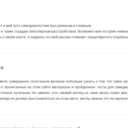
ет и мой путь самодиагностики был длинным и сложным.
 я также страдаю биполярным расстройством. Возможно моя история немного
ть о своём опыте, я надеюсь что мой рассказ поможет предотвратить подобны
ра
ивело совершенно спонтанное желание побольше узнать о том, что такое ау
то прочитанные на этом сайте материалы и пройденные тесты для самодиаг
степени аутичным. Но именно этот свежий взгляд на свою жизнь помог мне 
икогда не должен был появляться на этом свете, как бы ужасно это ни звучало