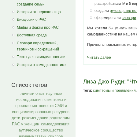
расстройствам IV и 5 ве
создание семьи
создали
руководство по
Истории от первого лица
сформировали
словари
Дискуссии о РАС
Мифы и факты про РАС
Мы хотели бы узнать ваши
самодиагностики на нашем с
Доступная среда
Словари определений,
Прочесть присланные истор
терминов и сокращений
Тесты для самодиагностики
Читать далее
Истории о самодиагностике
Лиза Джо Руди: "Ч
Список тегов
теги:
симптомы и проявления
,
личный опыт
научные
исследования
симптомы и
проявления
новости СМИ и
специализированных ресурсов
дети
рекомендации родителям
РАС у женщин
самоадвокация
аутическое сообщество
научные статьи
синдром