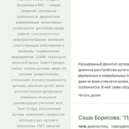
Аспергера и РАС — общие
сведения
сенсорные
особенности
диагностика
коммуникация
когнитивные
особенности
доступная среда
работа
самодиагностика
нейроразнообразие
инклюзия
сопутствующие заболевания и
проблемы
терминология
мероприятия
12ММ!
переход ко
взрослой жизни
Темпл Грандин
Расширенный фенотип аутизма
школа
теории аутизма
мифы об
диагноза расстройства аутист
аутизме
романтические
вербальных и невербальных п
отношения
распространённость
даже ко всем этим категориям
аутизма
обучение детей
книги
особенности. В ней также обсу
исполнительная дисфункция
Читать далее
семейные отношения
рекомендации учителям
мозг
Тони Эттвуд
классический
аутизм
изменения с возрастом
Саша Борисова: "П
колледж и вуз
аутизм и
теги:
диагностика
,
самоадвок
технологии
ПИТ
эмпатия