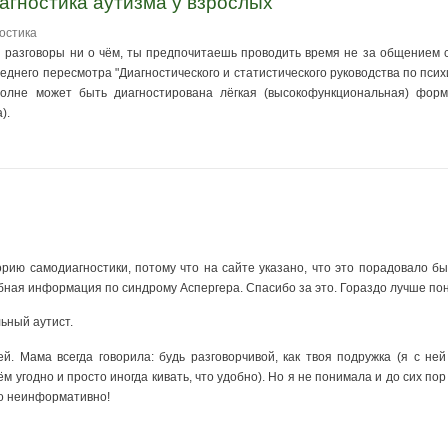
агностика аутизма у взрослых"
остика
и разговоры ни о чём, ты предпочитаешь проводить время не за общением с
еднего пересмотра "Диагностического и статистического руководства по псих
вполне может быть диагностирована лёгкая (высокофункциональная) форма
).
ию самодиагностики, потому что на сайте указано, что это порадовало бы 
обная информация по синдрому Аспергера. Спасибо за это. Гораздо лучше пони
ьный аутист.
. Мама всегда говорила: будь разговорчивой, как твоя подружка (я с не
ём угодно и просто иногда кивать, что удобно). Но я не понимала и до сих пор
но неинформативно!