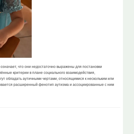
означает, что они недостаточно выражены для постановки
лённые критерии в плане социального взаимодействия,
гут обладать аутичными чертами, относящимися к нескольким или
писывается расширенный фенотип аутизма и ассоциированные с ним