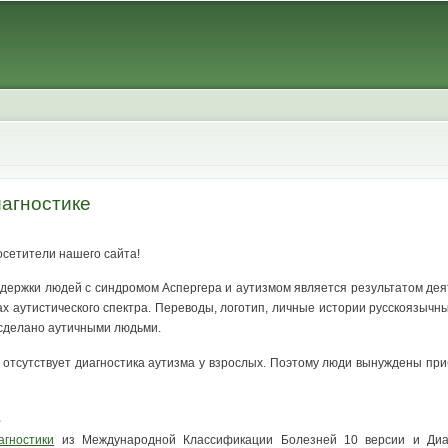
Skip to
main
content
агностике
осетители нашего сайта!
ддержки людей с синдромом Аспергера и аутизмом является результатом де
х аутистического спектра. Переводы, логотип, личные истории русскоязычны
 сделано аутичными людьми.
и отсутствует диагностика аутизма у взрослых. Поэтому люди вынуждены при
,
агностики
из Международной Классификации Болезней 10 версии и Диагно