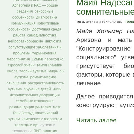
Майя Надесан:
Аспергера и РАС — общие
сомнительные
сведения
сенсорные
особенности
диагностика
теги:
аутизм и технологии
,
теор
коммуникация
когнитивные
особенности
доступная среда
Майя Хольмер На
работа
самодиагностика
Аризона и мать 
нейроразнообразие
инклюзия
"Конструирование
сопутствующие заболевания и
проблемы
терминология
социального" утв
мероприятия
12ММ!
переход ко
присутствует би
взрослой жизни
Темпл Грандин
школа
теории аутизма
мифы об
факторы, которые 
аутизме
романтические
лечение.
отношения
распространённость
аутизма
обучение детей
книги
Далее приводится
исполнительная дисфункция
семейные отношения
конструируют аутиз
рекомендации учителям
мозг
Тони Эттвуд
классический
Читать далее
аутизм
изменения с возрастом
колледж и вуз
аутизм и
технологии
ПИТ
эмпатия