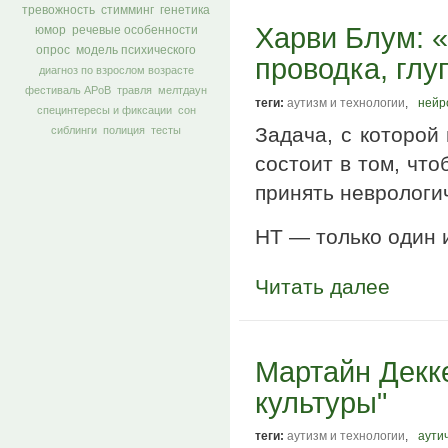
тревожность
стимминг
генетика
Харви Блум: «
юмор
речевые особенности
опрос
модель психического
проводка, глу
диагноз по взрослом возрасте
фестиваль АРоВ
травля
мелтдаун
теги:
аутизм и технологии
,
нейр
специнтересы и фиксации
сон
Задача, с которой
сиблинги
полиция
тесты
состоит в том, что
принять неврологи
НТ — только один 
Читать далее
Мартайн Декке
культуры"
теги:
аутизм и технологии
,
аути