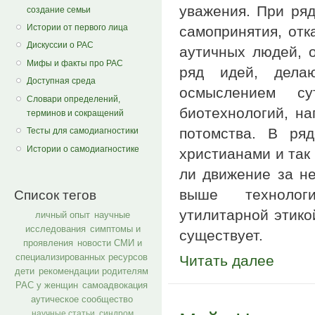
уважения. При ря
создание семьи
Истории от первого лица
самопринятия, отк
Дискуссии о РАС
аутичных людей, 
Мифы и факты про РАС
ряд идей, дела
Доступная среда
осмыслением с
Словари определений,
биотехнологий, н
терминов и сокращений
потомства. В ря
Тесты для самодиагностики
Истории о самодиагностике
христианами и так
ли движение за н
выше технолог
Список тегов
утилитарной этико
личный опыт
научные
исследования
симптомы и
существует.
проявления
новости СМИ и
специализированных ресурсов
Читать далее
дети
рекомендации родителям
РАС у женщин
самоадвокация
аутическое сообщество
научные статьи
синдром