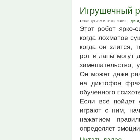
Игрушечный р
теги:
аутизм и технологии
,
дети
,
Этот робот ярко-с
когда лохматое су
когда он злится, 
рот и лапы могут д
замешательство, у
Он может даже раз
на диктофон фраз
обученного психот
Если всё пойдет 
играют с ним, нач
нажатием правил
определяет эмоции
Читать далее