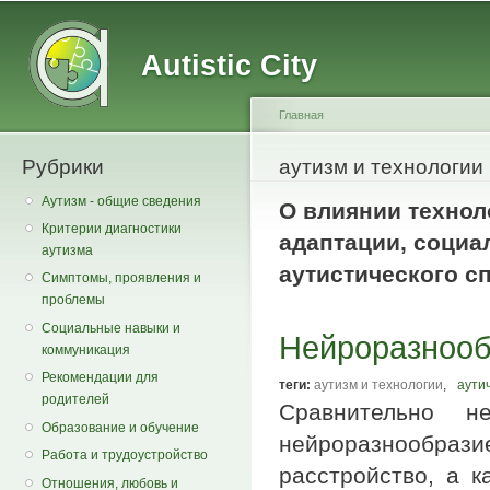
Main menu
Secondary menu
Sk
ma
Autistic City
co
Главная
Рубрики
You are here
аутизм и технологии
Аутизм - общие сведения
О влиянии технол
Критерии диагностики
адаптации, социа
аутизма
аутистического с
Симптомы, проявления и
проблемы
Социальные навыки и
Нейроразнооб
коммуникация
Рекомендации для
теги:
аутизм и технологии
,
аути
родителей
Сравнительно 
Образование и обучение
нейроразнообр
Работа и трудоустройство
расстройство, а к
Отношения, любовь и