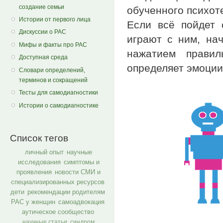
создание семьи
обученного психот
Истории от первого лица
Если всё пойдет 
Дискуссии о РАС
играют с ним, нач
Мифы и факты про РАС
нажатием правил
Доступная среда
определяет эмоции
Словари определений,
терминов и сокращений
Тесты для самодиагностики
Истории о самодиагностике
Список тегов
личный опыт
научные
исследования
симптомы и
проявления
новости СМИ и
специализированных ресурсов
дети
рекомендации родителям
РАС у женщин
самоадвокация
аутическое сообщество
научные статьи
синдром