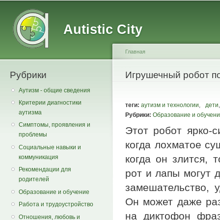
Main menu
Secondary menu
Sk
ma
Autistic City
co
Главная
Рубрики
You are here
Игрушечный робот по
Аутизм - общие сведения
Критерии диагностики
теги:
аутизм и технологии
,
дети
,
аутизма
Рубрики:
Образование и обучен
Симптомы, проявления и
Этот робот ярко-с
проблемы
когда лохматое су
Социальные навыки и
когда он злится, 
коммуникация
Рекомендации для
рот и лапы могут д
родителей
замешательство, у
Образование и обучение
Он может даже раз
Работа и трудоустройство
на диктофон фраз
Отношения, любовь и