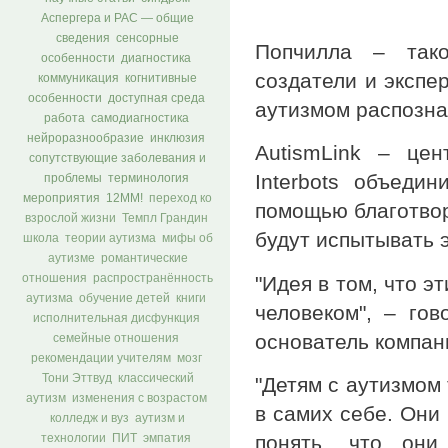
Аспергера и РАС — общие
сведения
сенсорные
Попчилла – тако
особенности
диагностика
создатели и экспе
коммуникация
когнитивные
особенности
доступная среда
аутизмом распознав
работа
самодиагностика
нейроразнообразие
инклюзия
AutismLink – це
сопутствующие заболевания и
Interbots объеди
проблемы
терминология
мероприятия
12ММ!
переход ко
помощью благотвор
взрослой жизни
Темпл Грандин
будут испытывать э
школа
теории аутизма
мифы об
аутизме
романтические
"Идея в том, что э
отношения
распространённость
аутизма
обучение детей
книги
человеком", – го
исполнительная дисфункция
основатель компани
семейные отношения
рекомендации учителям
мозг
Тони Эттвуд
классический
"Детям с аутизмом
аутизм
изменения с возрастом
в самих себе. Они 
колледж и вуз
аутизм и
понять, что они
технологии
ПИТ
эмпатия