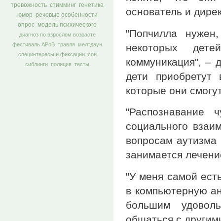
тревожность
стимминг
генетика
основатель и дирек
юмор
речевые особенности
опрос
модель психического
"Попчилла нужен
диагноз по взрослом возрасте
фестиваль АРоВ
травля
мелтдаун
некоторых дет
специнтересы и фиксации
сон
коммуникация", – 
сиблинги
полиция
тесты
дети приобретут
которые они смогу
"Распознавание 
социального взаим
вопросам аутизма в
занимается лечение
"У меня самой ест
в компьютерную а
большим удоволь
общаться с другим