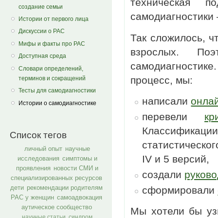
техническая п
создание семьи
самодиагностики 
Истории от первого лица
Дискуссии о РАС
Так сложилось, ч
Мифы и факты про РАС
взрослых. По
Доступная среда
самодиагностике
Словари определений,
процесс, мы:
терминов и сокращений
Тесты для самодиагностики
написали
онла
Истории о самодиагностике
перевели
кр
Классификации
Список тегов
статистическо
личный опыт
научные
IV и 5 версий,
исследования
симптомы и
проявления
новости СМИ и
создали
руково
специализированных ресурсов
дети
рекомендации родителям
сформировали
РАС у женщин
самоадвокация
аутическое сообщество
Мы хотели бы уз
научные статьи
синдром