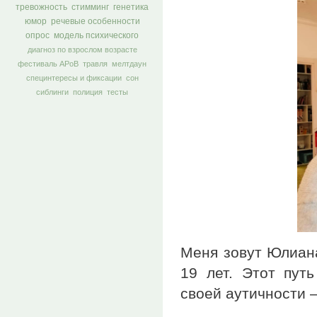
тревожность
стимминг
генетика
юмор
речевые особенности
опрос
модель психического
диагноз по взрослом возрасте
фестиваль АРоВ
травля
мелтдаун
специнтересы и фиксации
сон
сиблинги
полиция
тесты
Меня зовут Юлиана,
19 лет. Этот пут
своей аутичности 