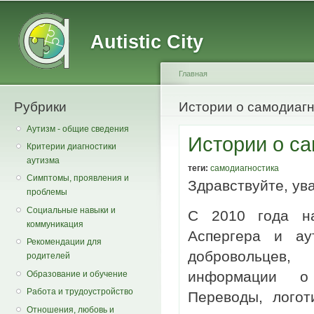
Main menu
Secondary menu
Sk
ma
Autistic City
co
Главная
Рубрики
You are here
Истории о самодиаг
Аутизм - общие сведения
Истории о с
Критерии диагностики
аутизма
теги:
самодиагностика
Симптомы, проявления и
Здравствуйте, ув
проблемы
Социальные навыки и
С 2010 года н
коммуникация
Аспергера и ау
Рекомендации для
добровольцев,
родителей
информации о 
Образование и обучение
Работа и трудоустройство
Переводы, логот
Отношения, любовь и