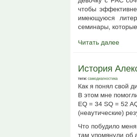
девочку с РАС соч
чтобы эффективнее
имеющуюся литер
семинары, которые
Читать далее
История Алекс
теги:
самодиагностика
Как я понял свой д
В этом мне помогл
EQ = 34 SQ = 52 A
(неаутические) рез
Что побудило меня
там упомянули об 