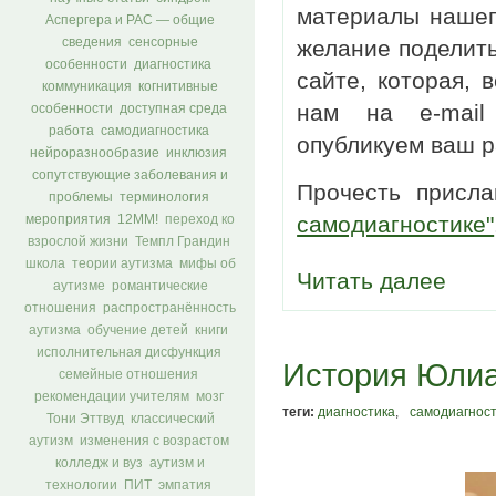
материалы нашег
Аспергера и РАС — общие
сведения
сенсорные
желание поделит
особенности
диагностика
сайте, которая,
коммуникация
когнитивные
нам на e-mai
особенности
доступная среда
работа
самодиагностика
опубликуем ваш р
нейроразнообразие
инклюзия
сопутствующие заболевания и
Прочесть присл
проблемы
терминология
самодиагностике"
мероприятия
12ММ!
переход ко
взрослой жизни
Темпл Грандин
школа
теории аутизма
мифы об
Читать далее
аутизме
романтические
отношения
распространённость
аутизма
обучение детей
книги
исполнительная дисфункция
История Юли
семейные отношения
рекомендации учителям
мозг
теги:
диагностика
,
самодиагнос
Тони Эттвуд
классический
аутизм
изменения с возрастом
колледж и вуз
аутизм и
технологии
ПИТ
эмпатия