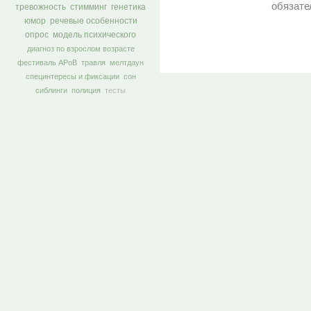
обязате
тревожность
стимминг
генетика
юмор
речевые особенности
опрос
модель психического
диагноз по взрослом возрасте
фестиваль АРоВ
травля
мелтдаун
специнтересы и фиксации
сон
сиблинги
полиция
тесты