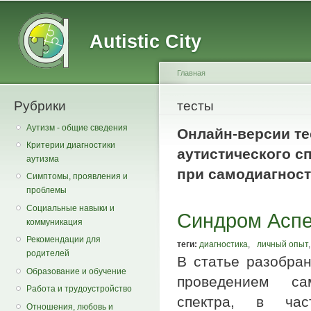
Main menu
Secondary menu
Sk
ma
Autistic City
co
Главная
Рубрики
You are here
тесты
Аутизм - общие сведения
Онлайн-версии те
Критерии диагностики
аутистического с
аутизма
при самодиагност
Симптомы, проявления и
проблемы
Социальные навыки и
Cиндром Аспе
коммуникация
Рекомендации для
теги:
диагностика
,
личный опыт
,
родителей
В статье разобра
Образование и обучение
проведением сам
Работа и трудоустройство
спектра, в час
Отношения, любовь и