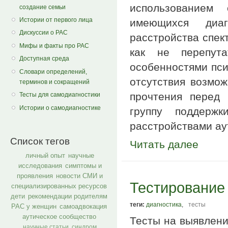
использованием 
создание семьи
Истории от первого лица
имеющихся диаг
Дискуссии о РАС
расстройства спект
Мифы и факты про РАС
как не перепута
Доступная среда
особенностями пси
Словари определений,
отсутствия возмож
терминов и сокращений
прочтения перед
Тесты для самодиагностики
Истории о самодиагностике
группу поддерж
расстройствами ау
Список тегов
Читать далее
личный опыт
научные
исследования
симптомы и
проявления
новости СМИ и
Тестирование
специализированных ресурсов
дети
рекомендации родителям
теги:
диагностика
,
тесты
РАС у женщин
самоадвокация
аутическое сообщество
Тесты на выявлени
научные статьи
синдром