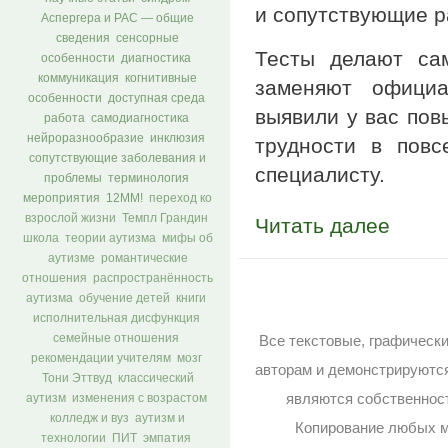
и сопутствующие р
Аспергера и РАС — общие
сведения
сенсорные
Тесты делают сам
особенности
диагностика
коммуникация
когнитивные
заменяют официа
особенности
доступная среда
выявили у вас пов
работа
самодиагностика
нейроразнообразие
инклюзия
трудности в повс
сопутствующие заболевания и
специалисту.
проблемы
терминология
мероприятия
12ММ!
переход ко
взрослой жизни
Темпл Грандин
Читать далее
школа
теории аутизма
мифы об
аутизме
романтические
отношения
распространённость
аутизма
обучение детей
книги
исполнительная дисфункция
Все текстовые, графическ
семейные отношения
рекомендации учителям
мозг
авторам и демонстрируютс
Тони Эттвуд
классический
являются собственност
аутизм
изменения с возрастом
колледж и вуз
аутизм и
Копирование любых м
технологии
ПИТ
эмпатия