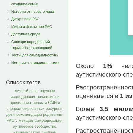
создание семьи
Истории от первого лица
Дискуссии о РАС
Мифы и факты про РАС
Доступная среда
Словари определений,
терминов и сокращений
Тесты для самодиагностики
Истории о самодиагностике
Около
1%
челов
аутистического спе
Список тегов
Распространённо
личный опыт
научные
оценивается в
1 из
исследования
симптомы и
проявления
новости СМИ и
Более
3,5 милл
специализированных ресурсов
дети
рекомендации родителям
аутистического спе
РАС у женщин
самоадвокация
аутическое сообщество
Распространённо
научные статьи
синдром