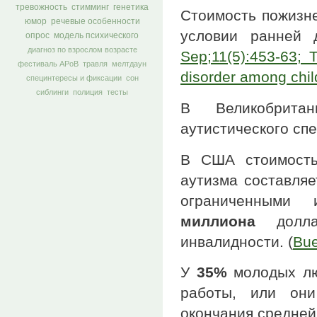
тревожность
стимминг
генетика
Стоимость пожизн
юмор
речевые особенности
условии ранней д
опрос
модель психического
диагноз по взрослом возрасте
Sep;11(5):453-63; 
фестиваль АРоВ
травля
мелтдаун
disorder among chil
специнтересы и фиксации
сон
сиблинги
полиция
тесты
В Великобрит
аутистического спе
В США стоимость
аутизма составля
ограниченными
миллиона
доллар
инвалидности. (
Bue
У
35%
молодых люд
работы, или они
окончания средней