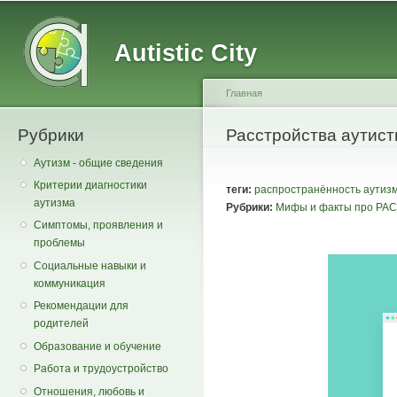
Main menu
Secondary menu
Sk
ma
Autistic City
co
Главная
Рубрики
You are here
Расстройства аутисти
Аутизм - общие сведения
Критерии диагностики
теги:
распространённость аутиз
аутизма
Рубрики:
Мифы и факты про РАС
Симптомы, проявления и
проблемы
Социальные навыки и
коммуникация
Рекомендации для
родителей
Образование и обучение
Работа и трудоустройство
Отношения, любовь и