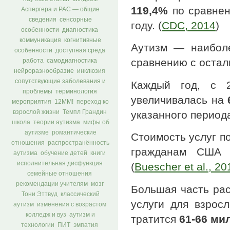
119,4%
по сравнен
Аспергера и РАС — общие
сведения
сенсорные
году. (
CDC, 2014
)
особенности
диагностика
коммуникация
когнитивные
Аутизм — наиболе
особенности
доступная среда
сравнению с остал
работа
самодиагностика
нейроразнообразие
инклюзия
сопутствующие заболевания и
Каждый год, с 2
проблемы
терминология
увеличивалась на
мероприятия
12ММ!
переход ко
указанного перио
взрослой жизни
Темпл Грандин
школа
теории аутизма
мифы об
аутизме
романтические
Стоимость услуг п
отношения
распространённость
гражданам СШ
аутизма
обучение детей
книги
исполнительная дисфункция
(
Buescher et al., 20
семейные отношения
рекомендации учителям
мозг
Большая часть рас
Тони Эттвуд
классический
услуги для взрос
аутизм
изменения с возрастом
колледж и вуз
аутизм и
тратится
61-66 ми
технологии
ПИТ
эмпатия