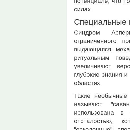
потенциале, что п
силах.
Специальные и
Синдром Аспер
ограниченного п
выдающаяся, меха
ритуальным пове
увеличивают вер
глубокие знания и
областях.
Такие необычные 
называют "сава
использована в 
отсталостью, к
"осколочные" спо