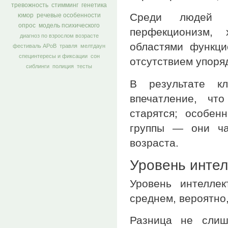
тревожность
стимминг
генетика
Среди людей с
юмор
речевые особенности
опрос
модель психического
перфекционизм,
диагноз по взрослом возрасте
областями функци
фестиваль АРоВ
травля
мелтдаун
специнтересы и фиксации
сон
отсутствием упоря
сиблинги
полиция
тесты
В результате к
впечатление, чт
старятся; особен
группы — они ча
возраста.
Уровень интел
Уровень интелле
среднем, вероятно
Разница не слиш