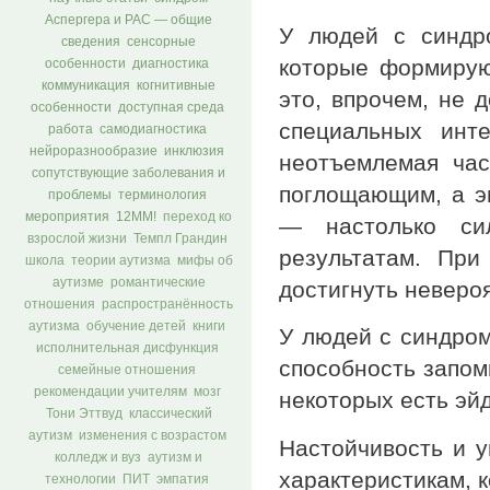
Аспергера и РАС — общие
У людей с синдр
сведения
сенсорные
которые формируют
особенности
диагностика
коммуникация
когнитивные
это, впрочем, не 
особенности
доступная среда
специальных инт
работа
самодиагностика
нейроразнообразие
инклюзия
неотъемлемая час
сопутствующие заболевания и
поглощающим, а эн
проблемы
терминология
мероприятия
12ММ!
переход ко
— настолько си
взрослой жизни
Темпл Грандин
результатам. При
школа
теории аутизма
мифы об
аутизме
романтические
достигнуть неверо
отношения
распространённость
аутизма
обучение детей
книги
У людей с синдро
исполнительная дисфункция
способность запом
семейные отношения
рекомендации учителям
мозг
некоторых есть эй
Тони Эттвуд
классический
аутизм
изменения с возрастом
Настойчивость и у
колледж и вуз
аутизм и
характеристикам, 
технологии
ПИТ
эмпатия