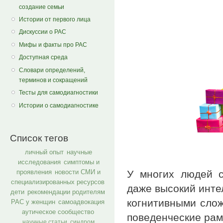
создание семьи
Истории от первого лица
Дискуссии о РАС
Мифы и факты про РАС
Доступная среда
Словари определений,
терминов и сокращений
Тесты для самодиагностики
Истории о самодиагностике
Список тегов
личный опыт
научные
исследования
симптомы и
У многих людей 
проявления
новости СМИ и
специализированных ресурсов
даже высокий инте
дети
рекомендации родителям
когнитивными сло
РАС у женщин
самоадвокация
аутическое сообщество
поведенческие рам
научные статьи
синдром