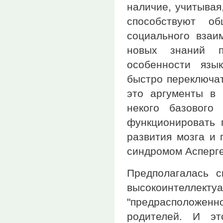
наличие, учитывая
способствуют о
социального взаи
новых знаний п
особенности язы
быстро переключат
это аргументы в 
некого базового
функционировать 
развития мозга и
синдромом Асперге
Предполагалась 
высокоинтеллекту
"предрасположенно
родителей. И э