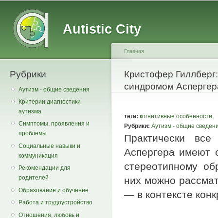
Main menu
Secondary menu
Sk
ma
Autistic City
co
Главная
Рубрики
You are here
Кристофер Гиллберг:
синдромом Аспергер
Аутизм - общие сведения
Критерии диагностики
аутизма
теги:
когнитивные особенности
,
Симптомы, проявления и
Рубрики:
Аутизм - общие сведен
проблемы
Практически все
Социальные навыки и
Аспергера имеют 
коммуникация
стереотипному об
Рекомендации для
родителей
них можно рассмат
Образование и обучение
— в контексте кон
Работа и трудоустройство
Отношения, любовь и