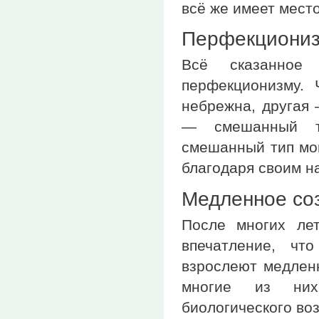
всё же имеет мест
Перфекциони
Всё сказанное
перфекционизму.
небрежна, другая 
— смешанный т
смешанный тип мог
благодаря своим н
Медленное со
После многих ле
впечатление, чт
взрослеют медленн
многие из них
биологического во