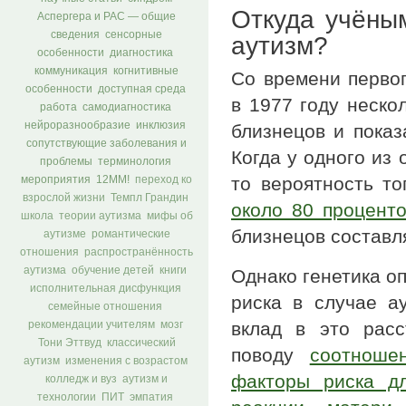
Откуда учёным
Аспергера и РАС — общие
сведения
сенсорные
аутизм?
особенности
диагностика
коммуникация
когнитивные
Со времени перво
особенности
доступная среда
в 1977 году неско
работа
самодиагностика
нейроразнообразие
инклюзия
близнецов и показ
сопутствующие заболевания и
Когда у одного из
проблемы
терминология
то вероятность то
мероприятия
12ММ!
переход ко
взрослой жизни
Темпл Грандин
около 80 процент
школа
теории аутизма
мифы об
близнецов составл
аутизме
романтические
отношения
распространённость
аутизма
обучение детей
книги
Однако генетика о
исполнительная дисфункция
риска в случае а
семейные отношения
вклад в это расс
рекомендации учителям
мозг
Тони Эттвуд
классический
поводу
соотноше
аутизм
изменения с возрастом
факторы риска д
колледж и вуз
аутизм и
технологии
ПИТ
эмпатия