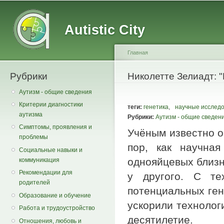
Main menu
Secondary menu
Sk
ma
Autistic City
co
Главная
Рубрики
You are here
Николетте Зелиадт: "
Аутизм - общие сведения
Критерии диагностики
теги:
генетика
,
научные исслед
аутизма
Рубрики:
Аутизм - общие сведен
Симптомы, проявления и
Учёным известно о в
проблемы
пор, как научна
Социальные навыки и
однояйцевых близне
коммуникация
Рекомендации для
у другого. С те
родителей
потенциальных ген
Образование и обучение
ускорили технолог
Работа и трудоустройство
десятилетие.
Отношения, любовь и