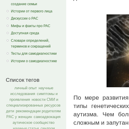
создание семьи
Истории от первого лица
Дискуссии о РАС
Мифы и факты про РАС
Доступная среда
Словари определений,
терминов и сокращений
Тесты для самодиагностики
Истории о самодиагностике
Список тегов
личный опыт
научные
исследования
симптомы и
По мере развития
проявления
новости СМИ и
типы генетически
специализированных ресурсов
дети
рекомендации родителям
аутизма. Чем бо
РАС у женщин
самоадвокация
сложным и запутан
аутическое сообщество
научные статьи
синдром