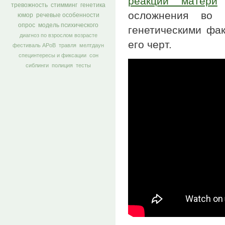
реакции матери
в
тревожность
стимминг
генетика
осложнения во 
юмор
речевые особенности
опрос
модель психического
генетическими фак
диагноз по взрослом возрасте
его черт.
фестиваль АРоВ
травля
мелтдаун
специнтересы и фиксации
сон
сиблинги
полиция
тесты