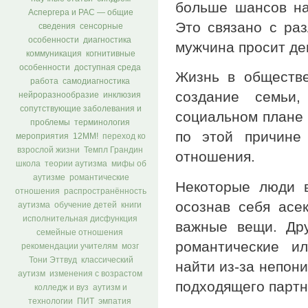
больше шансов на
Аспергера и РАС — общие
Это связано с ра
сведения
сенсорные
особенности
диагностика
мужчина просит дев
коммуникация
когнитивные
особенности
доступная среда
Жизнь в обществ
работа
самодиагностика
создание семьи,
нейроразнообразие
инклюзия
сопутствующие заболевания и
социальном плане 
проблемы
терминология
по этой причине
мероприятия
12ММ!
переход ко
взрослой жизни
Темпл Грандин
отношения.
школа
теории аутизма
мифы об
аутизме
романтические
Некоторые люди в
отношения
распространённость
осознав себя асе
аутизма
обучение детей
книги
исполнительная дисфункция
важные вещи. Дру
семейные отношения
романтические и
рекомендации учителям
мозг
Тони Эттвуд
классический
найти из-за непон
аутизм
изменения с возрастом
подходящего партн
колледж и вуз
аутизм и
технологии
ПИТ
эмпатия