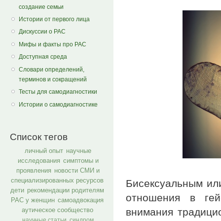
создание семьи
Истории от первого лица
Дискуссии о РАС
Мифы и факты про РАС
Доступная среда
Словари определений,
терминов и сокращений
Тесты для самодиагностики
Истории о самодиагностике
Список тегов
личный опыт
научные
исследования
симптомы и
проявления
новости СМИ и
специализированных ресурсов
Бисексуальным или
дети
рекомендации родителям
отношения в гей
РАС у женщин
самоадвокация
внимания традици
аутическое сообщество
научные статьи
синдром