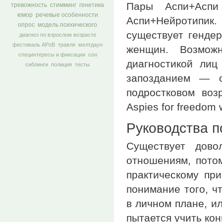
Пары Аспи+Асп
тревожность
стимминг
генетика
юмор
речевые особенности
Аспи+Нейротипик.
опрос
модель психического
существует генде
диагноз по взрослом возрасте
фестиваль АРоВ
травля
мелтдаун
женщин. Возможн
специнтересы и фиксации
сон
диагностикой лиц
сиблинги
полиция
тесты
запозданием — о
подростковом воз
Aspies for freedom w
Руководства п
Существует дово
отношениям, пото
практическому при
понимание того, ч
в личном плане, и
пытается учить ко