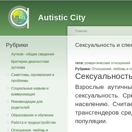
Main menu
Secondary menu
Sk
ma
Autistic City
co
Главная
Рубрики
You are here
Сексуальность и спе
Аутизм - общие сведения
Критерии диагностики
теги:
романтические отношения
аутизма
Рубрики:
Отношения, любовь и с
Сексуальность
Симптомы, проявления и
проблемы
Взрослые аутичн
Социальные навыки и
сексуальность. Ср
коммуникация
Рекомендации для
населению. Считае
родителей
трансгендеров сре
Образование и обучение
популяции.
Работа и трудоустройство
Отношения, любовь и