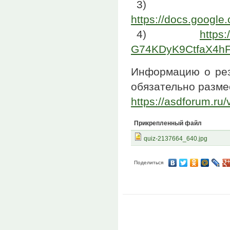
3)
https://docs.goog
4)
https
G74KDyK9CtfaX4hF
Информацию о рез
обязательно разме
https://asdforum.ru
Прикрепленный файл
quiz-2137664_640.jpg
Поделиться