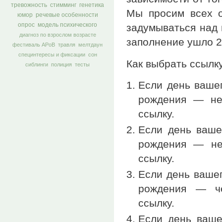
тревожность
стимминг
генетика
Мы просим всех о
юмор
речевые особенности
задумываться над 
опрос
модель психического
диагноз по взрослом возрасте
заполнение ушло 2
фестиваль АРоВ
травля
мелтдаун
специнтересы и фиксации
сон
Как выбрать ссылк
сиблинги
полиция
тесты
Если день ваше
рождения — неч
ссылку.
Если день ваше
рождения — неч
ссылку.
Если день ваше
рождения — чё
ссылку.
Если день ваше