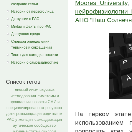
Moores University
,
создание семьи
нейрофизиологии
Истории от первого лица
АНО "Наш Солнечн
Дискуссии о РАС
Мифы и факты про РАС
Доступная среда
Словари определений,
терминов и сокращений
Тесты для самодиагностики
Истории о самодиагностике
Список тегов
личный опыт
научные
исследования
симптомы и
проявления
новости СМИ и
специализированных ресурсов
На первом этапе
дети
рекомендации родителям
РАС у женщин
самоадвокация
использованием 
аутическое сообщество
попросить всех 
научные статьи
синдром