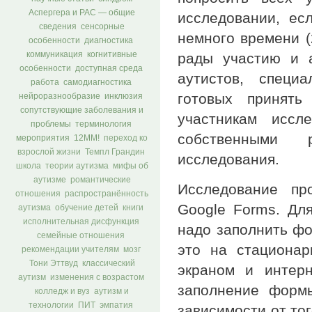
Аспергера и РАС — общие
исследовании, ес
сведения
сенсорные
немного времени (
особенности
диагностика
коммуникация
когнитивные
рады участию и а
особенности
доступная среда
аутистов, специ
работа
самодиагностика
готовых принять
нейроразнообразие
инклюзия
сопутствующие заболевания и
участникам иссл
проблемы
терминология
собственными 
мероприятия
12ММ!
переход ко
взрослой жизни
Темпл Грандин
исследования.
школа
теории аутизма
мифы об
аутизме
романтические
Исследование пр
отношения
распространённость
Google Forms. Для
аутизма
обучение детей
книги
исполнительная дисфункция
надо заполнить фо
семейные отношения
это на стациона
рекомендации учителям
мозг
Тони Эттвуд
классический
экраном и интер
аутизм
изменения с возрастом
заполнение форм
колледж и вуз
аутизм и
технологии
ПИТ
эмпатия
зависимости от тог