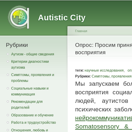
Main menu
Secondary menu
Sk
ma
Autistic City
co
Главная
Рубрики
You are here
Опрос: Просим приня
восприятия
Аутизм - общие сведения
Критерии диагностики
аутизма
теги:
научные исследования
,
оп
Симптомы, проявления и
Рубрики:
Симптомы, проявления
проблемы
Мы запускаем бо
Социальные навыки и
восприятия социа
коммуникация
людей, аутистов
Рекомендации для
родителей
психических забо
Образование и обучение
нейрокоммуникати
Работа и трудоустройство
Somatosensory & A
Отношения, любовь и