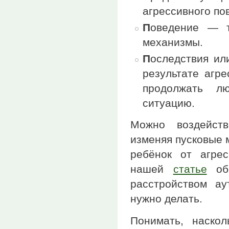
агрессивного по
П
оведение — т
механизмы.
П
оследствия ил
результате агр
продолжать л
ситуацию.
Можно воздейств
изменяя пусковые 
ребёнок от агре
нашей
статье
об 
расстройством ау
нужно делать.
Понимать, наско