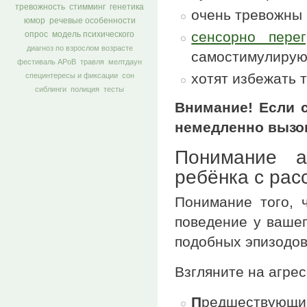
тревожность
стимминг
генетика
очень тревожны 
юмор
речевые особенности
сенсорно пере
опрос
модель психического
диагноз по взрослом возрасте
самостимулирую
фестиваль АРоВ
травля
мелтдаун
хотят избежать 
специнтересы и фиксации
сон
сиблинги
полиция
тесты
Внимание! Если с
немедленно вызов
Понимание а
ребёнка с рас
Понимание того, 
поведение у вашег
подобных эпизодов
Взгляните на агрес
П
редшествующ