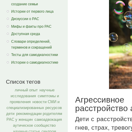
создание семьи
Истории от первого лица
Дискуссии о РАС
Мифы и факты про РАС
Доступная среда
Словари определений,
терминов и сокращений
Тесты для самодиагностики
Истории о самодиагностике
Список тегов
личный опыт
научные
исследования
симптомы и
Агрессивное
проявления
новости СМИ и
расстройство 
специализированных ресурсов
дети
рекомендации родителям
Дети с расстройст
РАС у женщин
самоадвокация
аутическое сообщество
гнев, страх, трево
научные статьи
синдром