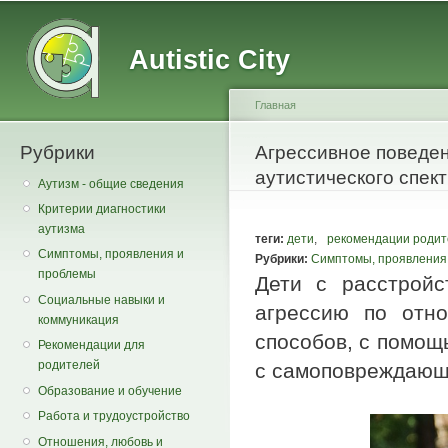
Main menu
Secondary menu
Sk
ma
Autistic City
co
Главная
Рубрики
You are here
Агрессивное поведен
аутистического спект
Аутизм - общие сведения
Критерии диагностики
аутизма
теги:
дети
,
рекомендации роди
Симптомы, проявления и
Рубрики:
Симптомы, проявления
проблемы
Дети с расстройс
Социальные навыки и
агрессию по отн
коммуникация
способов, с помощ
Рекомендации для
родителей
с самоповреждающ
Образование и обучение
Работа и трудоустройство
Отношения, любовь и