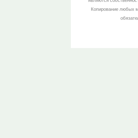
являются собственност
Копирование любых м
обязате