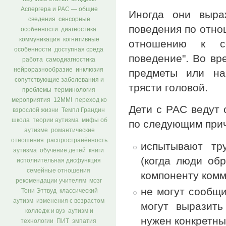
Аспергера и РАС — общие
Иногда они выра
сведения
сенсорные
поведения по отно
особенности
диагностика
коммуникация
когнитивные
отношению к се
особенности
доступная среда
поведение". Во вр
работа
самодиагностика
нейроразнообразие
инклюзия
предметы или на
сопутствующие заболевания и
трясти головой.
проблемы
терминология
мероприятия
12ММ!
переход ко
Дети с РАС ведут 
взрослой жизни
Темпл Грандин
школа
теории аутизма
мифы об
по следующим при
аутизме
романтические
отношения
распространённость
испытывают тр
аутизма
обучение детей
книги
(когда люди об
исполнительная дисфункция
семейные отношения
компоненту комм
рекомендации учителям
мозг
не могут сообщи
Тони Эттвуд
классический
аутизм
изменения с возрастом
могут выразить
колледж и вуз
аутизм и
нужен конкретны
технологии
ПИТ
эмпатия