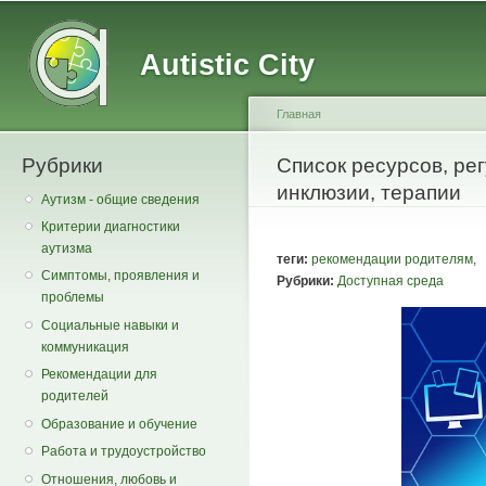
Main menu
Secondary menu
Sk
ma
Autistic City
co
Главная
Рубрики
You are here
​Список ресурсов, р
инклюзии, терапии
Аутизм - общие сведения
Критерии диагностики
аутизма
теги:
рекомендации родителям
,
Симптомы, проявления и
Рубрики:
Доступная среда
проблемы
Социальные навыки и
коммуникация
Рекомендации для
родителей
Образование и обучение
Работа и трудоустройство
Отношения, любовь и