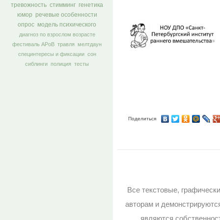
тревожность
стимминг
генетика
юмор
речевые особенности
опрос
модель психического
диагноз по взрослом возрасте
фестиваль АРоВ
травля
мелтдаун
специнтересы и фиксации
сон
сиблинги
полиция
тесты
Поделиться
Все текстовые, графическ
авторам и демонстрируютс
являются собственност