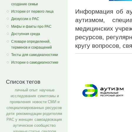
создание семьи
Информация об ау
Истории от первого лица
аутизмом, специ
Дискуссии о РАС
Мифы и факты про РАС
медицинских учреж
Доступная среда
ресурсов, регуляр
Словари определений,
кругу вопросов, св
терминов и сокращений
Тесты для самодиагностики
Истории о самодиагностике
Список тегов
личный опыт
научные
исследования
симптомы и
проявления
новости СМИ и
специализированных ресурсов
дети
рекомендации родителям
РАС у женщин
самоадвокация
аутическое сообщество
научные статьи
синдром