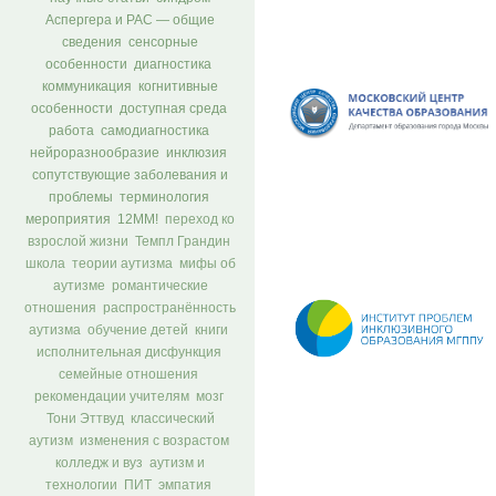
Аспергера и РАС — общие
сведения
сенсорные
особенности
диагностика
коммуникация
когнитивные
особенности
доступная среда
работа
самодиагностика
нейроразнообразие
инклюзия
сопутствующие заболевания и
проблемы
терминология
мероприятия
12ММ!
переход ко
взрослой жизни
Темпл Грандин
школа
теории аутизма
мифы об
аутизме
романтические
отношения
распространённость
аутизма
обучение детей
книги
исполнительная дисфункция
семейные отношения
рекомендации учителям
мозг
Тони Эттвуд
классический
аутизм
изменения с возрастом
колледж и вуз
аутизм и
технологии
ПИТ
эмпатия