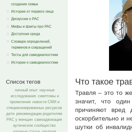
создание семьи
Истории от первого лица
Дискуссии о РАС
Мифы и факты про РАС
Доступная среда
Словари определений,
терминов и сокращений
Тесты для самодиагностики
Истории о самодиагностике
Что такое тра
Список тегов
личный опыт
научные
Травля – это то ж
исследования
симптомы и
значит, что оди
проявления
новости СМИ и
специализированных ресурсов
причиняют вред 
дети
рекомендации родителям
оскорбительно и н
РАС у женщин
самоадвокация
аутическое сообщество
шутки об инвалид
научные статьи
синдром