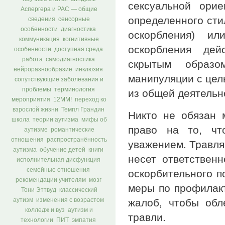
сексуальной ори
Аспергера и РАС — общие
определенного сти
сведения
сенсорные
особенности
диагностика
оскорбления) и
коммуникация
когнитивные
оскорбления дей
особенности
доступная среда
работа
самодиагностика
скрытым образо
нейроразнообразие
инклюзия
манипуляции с цел
сопутствующие заболевания и
проблемы
терминология
из общей деятельн
мероприятия
12ММ!
переход ко
взрослой жизни
Темпл Грандин
Никто не обязан 
школа
теории аутизма
мифы об
право на то, чт
аутизме
романтические
отношения
распространённость
уважением. Травля
аутизма
обучение детей
книги
несет ответствен
исполнительная дисфункция
семейные отношения
оскорбительного п
рекомендации учителям
мозг
меры по профилакт
Тони Эттвуд
классический
жалоб, чтобы обл
аутизм
изменения с возрастом
колледж и вуз
аутизм и
травли.
технологии
ПИТ
эмпатия