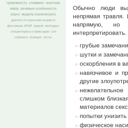
тревожность
стимминг
генетика
Обычно люди выд
юмор
речевые особенности
опрос
модель психического
непрямая травля. 
диагноз по взрослом возрасте
напрямую, но
фестиваль АРоВ
травля
мелтдаун
интерпретировать.
специнтересы и фиксации
сон
сиблинги
полиция
тесты
грубые замечан
шутки и замечан
оскорбления в в
навязчивое и п
другие злоупотр
нежелательное
слишком близка
материалов сек
попытки унизить
физическое наси