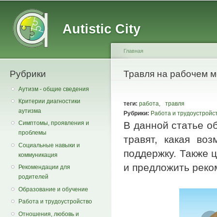
Main menu
Secondary menu
Sk
ma
Autistic City
co
Главная
Рубрики
You are here
Травля на рабочем м
Аутизм - общие сведения
Критерии диагностики
теги:
работа
,
травля
аутизма
Рубрики:
Работа и трудоустройс
В данной статье об
Симптомы, проявления и
проблемы
травят, какая во
Социальные навыки и
поддержку. Также 
коммуникация
и предложить реко
Рекомендации для
родителей
Образование и обучение
Работа и трудоустройство
Отношения, любовь и