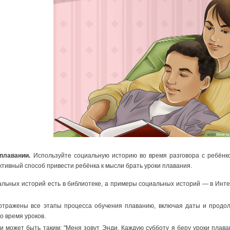
 плавании.
Используйте социальную историю во время разговора с ребёнко
ивный способ привести ребёнка к мысли брать уроки плавания.
альных историй есть в библиотеке, а примеры социальных историй — в Инт
тражены все этапы процесса обучения плаванию, включая даты и продолж
о время уроков.
и может быть таким: "Меня зовут Энди. Каждую субботу я беру уроки пла