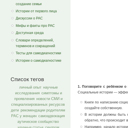
создание семьи
Истории от первого лица
Дискуссии о РАС
Мифы и факты про РАС
Доступная среда
Словари определений,
терминов и сокращений
Тесты для самодиагностики
Истории о самодиагностике
Список тегов
1. Поговорите с ребёнком о
личный опыт
научные
Социальные истории — эффект
исследования
симптомы и
проявления
новости СМИ и
Книги по написанию соци
специализированных ресурсов
создайте собственную.
дети
рекомендации родителям
В истории должны быть о
РАС у женщин
самоадвокация
обратно, что происходит в
аутическое сообщество
Например, начало истори
научные статьи
синдром