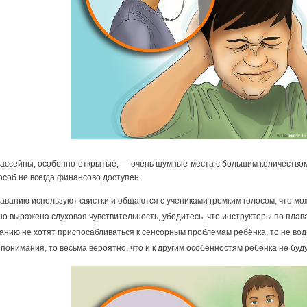
ассейны, особенно открытые, — очень шумные места с большим количеством 
особ не всегда финансово доступен.
аванию используют свистки и общаются с учениками громким голосом, что мож
но выражена слуховая чувствительность, убедитесь, что инструкторы по плав
анию не хотят приспосабливаться к сенсорным проблемам ребёнка, то не водит
 понимания, то весьма вероятно, что и к другим особенностям ребёнка не бу