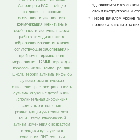
здороваемся с человеком 
Аспергера и РАС — общие
своим инструктором. Я стою
сведения
сенсорные
особенности
диагностика
Перед началом уроков п
коммуникация
когнитивные
процесса, ответьте на ни
особенности
доступная среда
работа
самодиагностика
нейроразнообразие
инклюзия
сопутствующие заболевания и
проблемы
терминология
мероприятия
12ММ!
переход ко
взрослой жизни
Темпл Грандин
школа
теории аутизма
мифы об
аутизме
романтические
отношения
распространённость
аутизма
обучение детей
книги
исполнительная дисфункция
семейные отношения
рекомендации учителям
мозг
Тони Эттвуд
классический
аутизм
изменения с возрастом
колледж и вуз
аутизм и
технологии
ПИТ
эмпатия