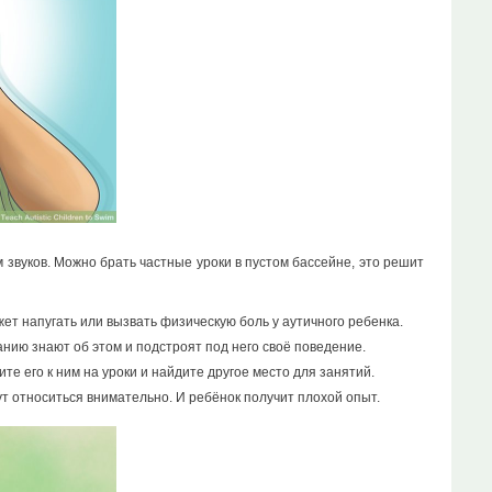
звуков. Можно брать частные уроки в пустом бассейне, это решит
ет напугать или вызвать физическую боль у аутичного ребенка.
анию знают об этом и подстроят под него своё поведение.
е его к ним на уроки и найдите другое место для занятий.
дут относиться внимательно. И ребёнок получит плохой опыт.