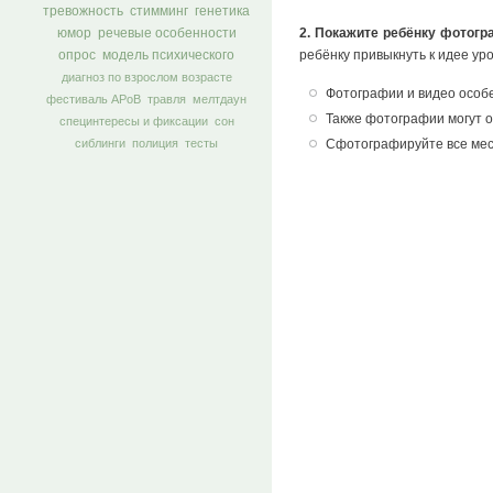
тревожность
стимминг
генетика
2. Покажите ребёнку фотог
юмор
речевые особенности
ребёнку привыкнуть к идее ур
опрос
модель психического
диагноз по взрослом возрасте
Фотографии и видео особе
фестиваль АРоВ
травля
мелтдаун
Также фотографии могут о
специнтересы и фиксации
сон
Сфотографируйте все мест
сиблинги
полиция
тесты