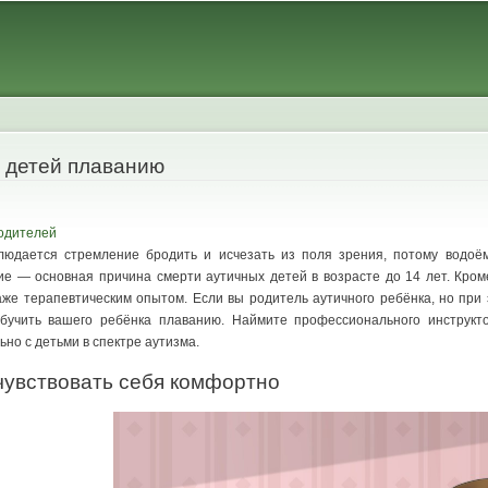
Skip to
main
content
х детей плаванию
одителей
людается стремление бродить и исчезать из поля зрения, потому водо
е — основная причина смерти аутичных детей в возрасте до 14 лет. Кром
аже терапевтическим опытом. Если вы родитель аутичного ребёнка, но при
обучить вашего ребёнка плаванию. Наймите профессионального инструк
но с детьми в спектре аутизма.
чувствовать себя комфортно