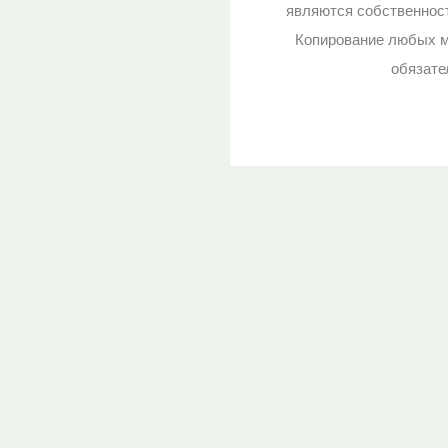
являются собственност
Копирование любых м
обязате