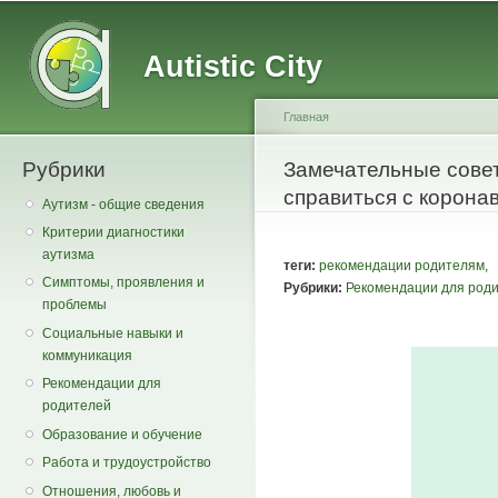
Main menu
Secondary menu
Sk
ma
Autistic City
co
Главная
Рубрики
You are here
Замечательные совет
справиться с корон
Аутизм - общие сведения
Критерии диагностики
аутизма
теги:
рекомендации родителям
,
Симптомы, проявления и
Рубрики:
Рекомендации для род
проблемы
Социальные навыки и
коммуникация
Рекомендации для
родителей
Образование и обучение
Работа и трудоустройство
Отношения, любовь и