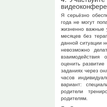
видеоконфере
Я серьёзно обесп
года не могут поп
жизненно важные у
месяцев без терап
данной ситуации н
невозможно дела
взаимодействия 
оценить развитие 
заданиях через он
часов индивидуа
вариант: специа
родители тренир
родителям.