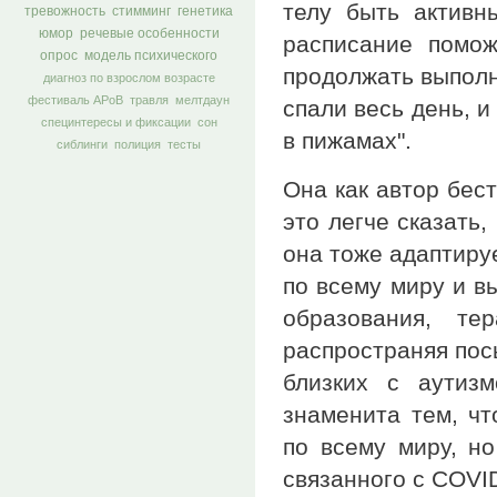
телу быть активн
тревожность
стимминг
генетика
юмор
речевые особенности
расписание помож
опрос
модель психического
продолжать выполн
диагноз по взрослом возрасте
фестиваль АРоВ
травля
мелтдаун
спали весь день, и
специнтересы и фиксации
сон
в пижамах".
сиблинги
полиция
тесты
Она как автор бес
это легче сказать,
она тоже адаптиру
по всему миру и в
образования, те
распространяя по
близких с аутиз
знаменита тем, чт
по всему миру, н
связанного с COVID