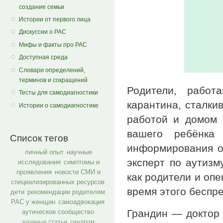
создание семьи
Истории от первого лица
Дискуссии о РАС
Мифы и факты про РАС
Доступная среда
Словари определений,
терминов и сокращений
Родители, работ
Тесты для самодиагностики
карантина, сталки
Истории о самодиагностике
работой и домом 
вашего ребёнка
Список тегов
информирования о
личный опыт
научные
эксперт по аутиз
исследования
симптомы и
проявления
новости СМИ и
как родители и оп
специализированных ресурсов
время этого беспр
дети
рекомендации родителям
РАС у женщин
самоадвокация
Грандин — доктор 
аутическое сообщество
научные статьи
синдром