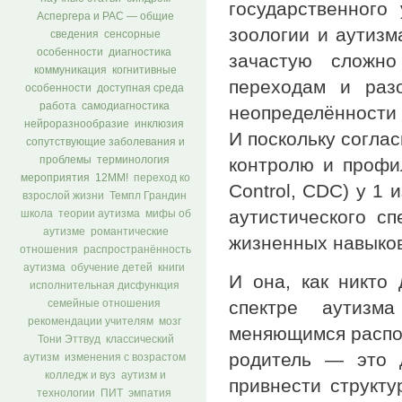
государственного
Аспергера и РАС — общие
зоологии и аутизм
сведения
сенсорные
особенности
диагностика
зачастую сложно
коммуникация
когнитивные
переходам и раз
особенности
доступная среда
работа
самодиагностика
неопределённости 
нейроразнообразие
инклюзия
И поскольку согла
сопутствующие заболевания и
проблемы
терминология
контролю и профил
мероприятия
12ММ!
переход ко
Control, CDC) у 1
взрослой жизни
Темпл Грандин
аутистического сп
школа
теории аутизма
мифы об
аутизме
романтические
жизненных навыков
отношения
распространённость
аутизма
обучение детей
книги
И она, как никто 
исполнительная дисфункция
спектре аутизм
семейные отношения
рекомендации учителям
мозг
меняющимся распор
Тони Эттвуд
классический
родитель — это 
аутизм
изменения с возрастом
колледж и вуз
аутизм и
привнести структу
технологии
ПИТ
эмпатия