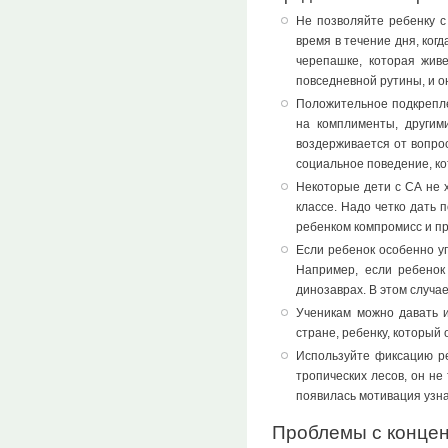
Не позволяйте ребенку с
время в течение дня, ког
черепашке, которая жив
повседневной рутины, и он
Положительное подкрепле
на комплименты, другим
воздерживается от вопрос
социальное поведение, ко
Некоторые дети с СА не 
классе. Надо четко дать 
ребенком компромисс и пр
Если ребенок особенно уп
Например, если ребенок
динозаврах. В этом случа
Ученикам можно давать и
стране, ребенку, который
Используйте фиксацию ре
тропических лесов, он не
появилась мотивация узна
Проблемы с конце