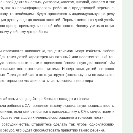
 новой деятельностью, учителем, классом, школой, лагерем и так
ого, как вы проинформировали ребенка о предстоящей перемене,
колу, то необходимо будет организовать индивидуальную встречу
овую рутину еще до начала занятий. Первые несколько дней учебы
ло проще привыкнуть к новой обстановке. Новому учителю стоит
ервому учебному дню ребенка.
 отличаются наивностью, эгоцентризмом, могут избегать любого
. Для таких детей характерен монотонный или неестественный тон
руют социальные знаки и оценивают "социальную дистанцию". Им
е навыки остаются очень низкими. Иногда таких детей называют
ью. Таких детей часто эксплуатируют (поскольку они не замечают,
ают огромное желание стать частью социального мира.
шивайтесь и защищайте ребенка от нападок и травли.
Если ребенок с СА проявляет тяжелую социальную неадекватность,
еников, если они относятся к однокласснику с СА с сочувствием и
будете учить других учеников состраданию и толерантности.
сотрудничества. Старайтесь сделать так, чтобы одноклассники
 ресурс, что будет способствовать принятию такого ребенка.