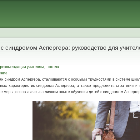
Skip to
main
content
 с синдромом Аспергера: руководство для учител
рекомендации учителям
,
школа
ение
ван синдром Аспергера, сталкиваются с особыми трудностями в системе шко
ных характеристик синдрома Аспергера, а также предложить стратегии и 
ие меры, основываясь на личном опыте обучения детей с синдромом Аспергер