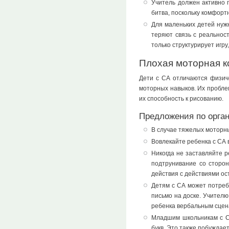
Учитель должен активно 
битва, поскольку комфорт
Для маленьких детей нуж
теряют связь с реальнос
только структурирует игр
Плохая моторная 
Дети с СА отличаются физич
моторных навыков. Их проблем
их способность к рисованию.
Предложения по орга
В случае тяжелых моторн
Вовлекайте ребенка с СА 
Никогда не заставляйте 
подтрунивание со сторон
действия с действиями ос
Детям с СА может потреб
письмо на доске. Учителю
ребенка вербальным сцена
Младшим школьникам с СА
букв. Это также побуждает