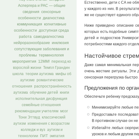
Естественно, дети с СА не об
Аспергера и РАС — общие
у каждого из них. В результа
сведения
сенсорные
же не существует единого обр
особенности
диагностика
коммуникация
когнитивные
Ниже приведено описание сем
особенности
доступная среда
которых есть подобные симпт
работа
самодиагностика
детей и подростков Универси
нейроразнообразие
инклюзия
потребностями каждого отдель
сопутствующие заболевания и
Настойчивое стре
проблемы
терминология
мероприятия
12ММ!
переход ко
Даже самая минимальная пер
взрослой жизни
Темпл Грандин
очень жесткие ритуалы. Эти д
школа
теории аутизма
мифы об
сенсорная перегрузка быстро
аутизме
романтические
отношения
распространённость
Предложения по орга
аутизма
обучение детей
книги
Обеспечьте ребенку предсказ
исполнительная дисфункция
семейные отношения
Минимизируйте любые пер
рекомендации учителям
мозг
Предоставьте последовате
Тони Эттвуд
классический
В противном случае он не
аутизм
изменения с возрастом
Избегайте любых сюрприз
колледж и вуз
аутизм и
уроков и любым другим пе
технологии
ПИТ
эмпатия