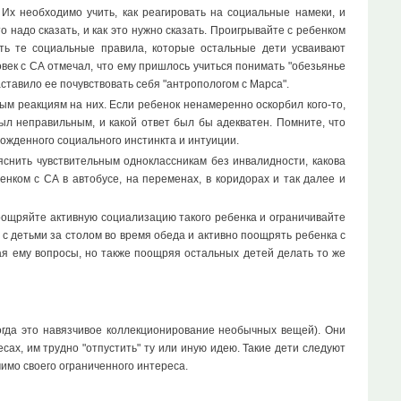
 Их необходимо учить, как реагировать на социальные намеки, и
 надо сказать, и как это нужно сказать. Проигрывайте с ребенком
ть те социальные правила, которые остальные дети усваивают
век с СА отмечал, что ему пришлось учиться понимать "обезьянье
тавило ее почувствовать себя "антропологом с Марса".
ым реакциям на них. Если ребенок ненамеренно оскорбил кого-то,
был неправильным, и какой ответ был бы адекватен. Помните, что
рожденного социального инстинкта и интуиции.
яснить чувствительным одноклассникам без инвалидности, какова
енком с СА в автобусе, на переменах, в коридорах и так далее и
Поощряйте активную социализацию такого ребенка и ограничивайте
с детьми за столом во время обеда и активно поощрять ребенка с
вая ему вопросы, но также поощряя остальных детей делать то же
гда это навязчивое коллекционирование необычных вещей). Они
сах, им трудно "отпустить" ту или иную идею. Такие дети следуют
имо своего ограниченного интереса.