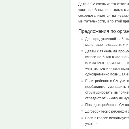
Дети с СА очень часто отвлек
часто проблема не столько с 
сосредотачивается на неважн
мечтательности, и по этой при
Предложения по орга
Для продуктивной работ
маленькие подзадачи, учи
Детям с тяжелыми пробле
классе не была выполнен
или за счет времени, пос
учит их подчиняться пра
одновременно повышая его
Если ребенок с СА учитс
необходимо уменьшить 
структурировать выполне
страдают от никому не ну
Посадите ребенка с СА на
Договоритесь с ребенком 
Если в классе использует
учителя.