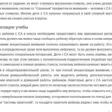
аются от задания, их могут отвлекать внутренние стимулы, они очень дезор
их вниманием, сколько со "странным" предметом их внимания – человеку с СА 
ых стимулах. Многие дети с СА склонны погружаться в свой сложный внут
чине им сложно учиться в группе.
низации учебы
ы ребенка с СА в классе необходимо предоставить ему максимально регл
тель должен как можно чаще сообщать ребенку обратную связь и снова напра
мами концентрации внимания полезно ограничивать время на работу. Это 
а в определенные сроки (или выполнена небрежно), то он должен выполнить
вященного специальным интересам). Дети с СА могут быть очень упрямы, и
вилам, но при этом связана с положительным подкреплением (подобная про
 самооценку и снижая уровень стресса, поскольку ребенок начинает верить 
я в общеобразовательной школе, то при плохой концентрации внимания, 
объем домашней/классной работы или выделить ребенку дополнительно
ние классной и домашней работы ребенком. Некоторые дети с СА настоль
жного стресса, каждый день тратя по нескольку часов на попытки заставить 
 первую парту и как можно чаще задавайте ему вопросы, чтобы повысить его 
о невербальном сигнале (например, осторожное похлопывание по плечу) для те
ся "система приятелей", то посадите приятеля ребенка рядом с ним, чтобы 