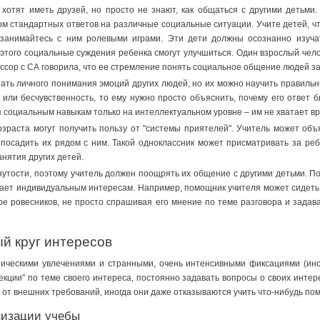
хотят иметь друзей, но просто не знают, как общаться с другими детьми.
м стандартных ответов на различные социальные ситуации. Учите детей, что
 занимайтесь с ним ролевыми играми. Эти дети должны осознанно изуча
 этого социальные суждения ребенка смогут улучшиться. Один взрослый чело
сор с СА говорила, что ее стремление понять социальное общение людей зас
ать личного понимания эмоций других людей, но их можно научить правильн
 или бесчувственность, то ему нужно просто объяснить, почему его ответ 
я социальным навыкам только на интеллектуальном уровне – им не хватает в
озраста могут получить пользу от "системы приятелей". Учитель может объ
посадить их рядом с ним. Такой одноклассник может присматривать за реб
анятия других детей.
нутости, поэтому учитель должен поощрять их общение с другими детьми. 
ает индивидуальным интересам. Например, помощник учителя может сидеть 
ре ровесников, не просто спрашивая его мнение по теме разговора и зада
й круг интересов
рическими увлечениями и странными, очень интенсивными фиксациями (ино
екции" по теме своего интереса, постоянно задавать вопросы о своих интере
от внешних требований, иногда они даже отказываются учить что-нибудь пом
низации учебы