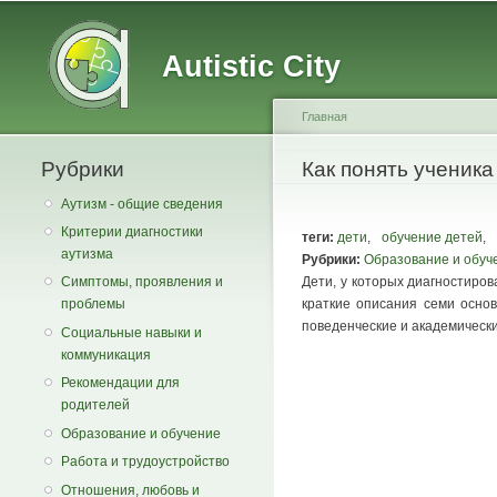
Main menu
Secondary menu
Autistic City
Главная
Рубрики
You are here
Как понять ученика
Аутизм - общие сведения
Критерии диагностики
теги:
дети
,
обучение детей
,
аутизма
Рубрики:
Образование и обуч
Дети, у которых диагностиро
Симптомы, проявления и
краткие описания семи основ
проблемы
поведенческие и академическ
Социальные навыки и
коммуникация
Рекомендации для
родителей
Образование и обучение
Работа и трудоустройство
Отношения, любовь и