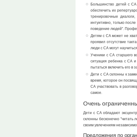
Большинство детей с СА 
обеспечить их репертуаро
тренировочные диалоги,
интуитивно, только после
поведение людей". Профес
Детям с СА может не хват
проявил отсутствие такта
люди с СА могут научитьс
Ученики с СА старшего в
ситуация ребенка с СА и 
пытаться включить его в з
Дети с СА склонны к замк
время, которое он посвящ
СА участвовать в разгово
самое.
Очень ограниченны
Дети с СА обладают эксцент
склонны бесконечно "читать л
своим увлечениям независимо 
Предложения по орга