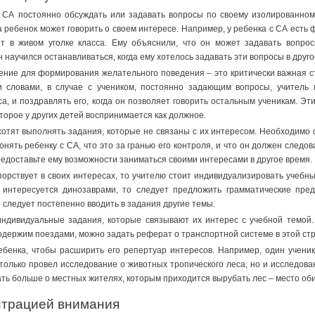
 СА постоянно обсуждать или задавать вопросы по своему изолированном
да ребенок может говорить о своем интересе. Например, у ребенка с СА есть
ет в живом уголке класса. Ему объяснили, что он может задавать вопро
 научился останавливаться, когда ему хотелось задавать эти вопросы в друго
ние для формирования желательного поведения – это критически важная ст
и словами, в случае с учеником, постоянно задающим вопросы, учитель 
а, и поздравлять его, когда он позволяет говорить остальным ученикам. Э
торое у других детей воспринимается как должное.
хотят выполнять задания, которые не связаны с их интересом. Необходимо
понять ребенку с СА, что это за гранью его контроля, и что он должен след
едоставьте ему возможности заниматься своими интересами в другое время.
орствует в своих интересах, то учителю стоит индивидуализировать учебны
 интересуется динозаврами, то следует предложить грамматические пред
е следует постепенно вводить в задания другие темы.
ндивидуальные задания, которые связывают их интерес с учебной темой.
 одержим поездами, можно задать реферат о транспортной системе в этой ст
бенка, чтобы расширить его репертуар интересов. Например, один ученик
 только провел исследование о животных тропического леса, но и исследов
ть больше о местных жителях, которым приходится вырубать лес – место об
нтрацией внимания