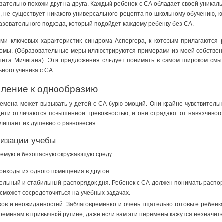
язательно похожи друг на друга. Каждый ребенок с СА обладает своей уника
те, не существует никакого универсального рецепта по школьному обучению, 
азовательного подхода, который подойдет каждому ребенку без СА.
и ключевых характеристик синдрома Аспергера, к которым прилагаются р
омы. (Образовательные меры иллюстрируются примерами из моей собственн
тета Мичигана). Эти предложения следует понимать в самом широком смы
ного ученика с СА.
мление к однообразию
емена может вызывать у детей с СА бурю эмоций. Они крайне чувствитель
ети отличаются повышенной тревожностью, и они страдают от навязчивого б
 лишает их душевного равновесия.
низации учебы
уемую и безопасную окружающую среду:
еходы из одного помещения в другое.
льный и стабильный распорядок дня. Ребенок с СА должен понимать распоряд
 сможет сосредоточиться на учебных задачах.
ов и неожиданностей. Заблаговременно и очень тщательно готовьте ребен
ременам в привычной рутине, даже если вам эти перемены кажутся незначит