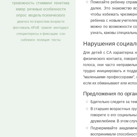
Помогайте ребенку справи
тревожность
стимминг
генетика
далее. Это знакомство в
юмор
речевые особенности
чтобы избежать чрезмерн
опрос
модель психического
ребенка с новым учителем
диагноз по взрослом возрасте
можно по возможности со
фестиваль АРоВ
травля
мелтдаун
узнать, каковы специальн
специнтересы и фиксации
сон
сиблинги
полиция
тесты
Нарушения социал
Для детей с СА характерна н
физического контакта, говор
голоса, они часто неправиль
трудно инициировать и подде
"маленькими профессорами", п
если их обманывают или испо
Предложения по орга
Бдительно следите за тем
В старших возрастных гру
говорите о его социальны
дружелюбием. В этом случ
Подчеркивайте академиче
воспринимали способности