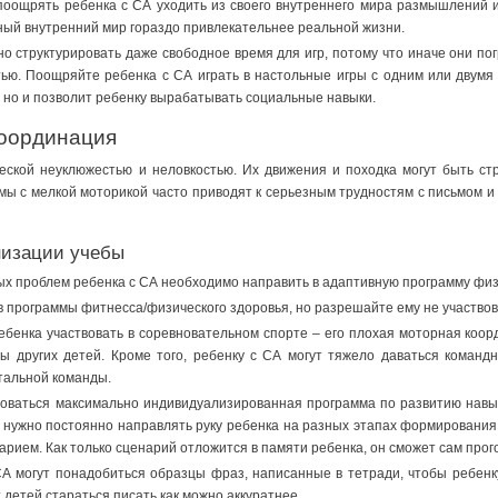
поощрять ребенка с СА уходить из своего внутреннего мира размышлений 
ный внутренний мир гораздо привлекательнее реальной жизни.
но структурировать даже свободное время для игр, потому что иначе они п
тью. Поощряйте ребенка с СА играть в настольные игры с одним или двумя
у, но и позволит ребенку вырабатывать социальные навыки.
координация
еской неуклюжестью и неловкостью. Их движения и походка могут быть ст
ы с мелкой моторикой часто приводят к серьезным трудностям с письмом и п
низации учебы
ых проблем ребенка с СА необходимо направить в адаптивную программу физ
в программы фитнесса/физического здоровья, но разрешайте ему не участвов
ребенка участвовать в соревновательном спорте – его плохая моторная коо
ы других детей. Кроме того, ребенку с СА могут тяжело даваться командн
тальной команды.
оваться максимально индивидуализированная программа по развитию навыко
 нужно постоянно направлять руку ребенка на разных этапах формирования б
рием. Как только сценарий отложится в памяти ребенка, он сможет сам прого
 могут понадобиться образцы фраз, написанные в тетради, чтобы ребенк
 детей стараться писать как можно аккуратнее.