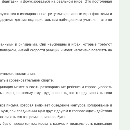
и фантазий и фокусироваться на реальном мире. Это постоянная
огружаются в изолированные, ритуализированные игры-фантазии и
 другими детьми под пристальным наблюдением учителя – это не
ранными и ригидными. Они неуспешны в играх, которые требуют
очерком, низкой скорости реакции и могут негативно повлиять на
ического воспитания.
ать в соревновательном спорте.
рдинация может вызвать разочарование ребенка и спровоцировать
ые игры, поскольку ему трудно понять, как координировать свои
в письма, которая включает обведение контуров, копирование и
укв, при соединении букв друг с другом и сопровождать действия
варивать его во время написания букв.
у было проще контролировать размер и правильность написания