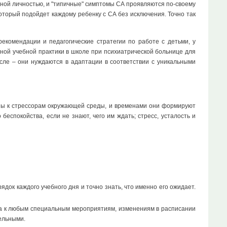
льной личностью, и "типичные" симптомы СА проявляются по-своему
который подойдет каждому ребенку с СА без исключения. Точно так
екомендации и педагогические стратегии по работе с детьми, у
ой учебной практики в школе при психиатрической больнице для
сле – они нуждаются в адаптации в соответствии с уникальными
ны к стрессорам окружающей среды, и временами они формируют
еспокойства, если не знают, чего им ждать; стресс, усталость и
ок каждого учебного дня и точно знать, что именно его ожидает.
ка к любым специальным мероприятиям, изменениям в расписании
ельными.