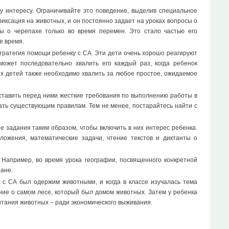
у интересу. Ограничивайте это поведение, выделив специальное
 фиксация на животных, и он постоянно задает на уроках вопросы о
сы о черепахе только во время перемен. Это стало частью его
е время.
ратегия помощи ребенку с СА. Эти дети очень хорошо реагируют
может последовательно хвалить его каждый раз, когда ребенок
тих детей также необходимо хвалить за любое простое, ожидаемое
 ставить перед ними жесткие требования по выполнению работы в
овать существующим правилам. Тем не менее, постарайтесь найти с
е задания таким образом, чтобы включить в них интерес ребенка.
ложения, математические задачи, чтение текстов и диктанты о
 Например, во время урока географии, посвященного конкретной
ране.
 с СА был одержим животными, и когда в классе изучалась тема
ание о самом лесе, который был домом животных. Затем у ребенка
итания животных – ради экономического выживания.