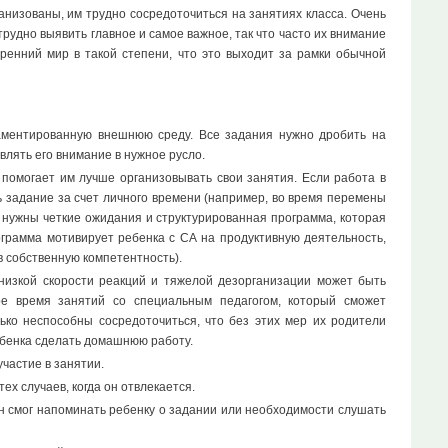
ганизованы, им трудно сосредоточиться на занятиях класса. Очень
трудно выявить главное и самое важное, так что часто их внимание
ренний мир в такой степени, что это выходит за рамки обычной
аментированную внешнюю среду. Все задания нужно дробить на
влять его внимание в нужное русло.
помогает им лучше организовывать свои занятия. Если работа в
 задание за счет личного времени (например, во время перемены
м нужны четкие ожидания и структурированная программа, которая
грамма мотивирует ребенка с СА на продуктивную деятельность,
в собственную компетентность).
низкой скорости реакций и тяжелой дезорганизации может быть
е время занятий со специальным педагогом, который сможет
ко неспособны сосредоточиться, что без этих мер их родители
ребенка сделать домашнюю работу.
участие в занятии.
х случаев, когда он отвлекается.
он смог напоминать ребенку о задании или необходимости слушать