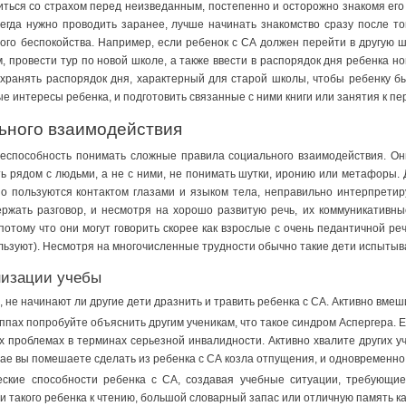
ться со страхом перед неизведанным, постепенно и осторожно знакомя его с
сегда нужно проводить заранее, лучше начинать знакомство сразу после т
ого беспокойства. Например, если ребенок с СА должен перейти в другую ш
, провести тур по новой школе, а также ввести в распорядок дня ребенка н
хранять распорядок дня, характерный для старой школы, чтобы ребенку бы
ые интересы ребенка, и подготовить связанные с ними книги или занятия к п
ьного взаимодействия
еспособность понимать сложные правила социального взаимодействия. Они
ить рядом с людьми, а не с ними, не понимать шутки, иронию или метафоры
но пользуются контактом глазами и языком тела, неправильно интерпрети
ржать разговор, и несмотря на хорошо развитую речь, их коммуникативны
отому что они могут говорить скорее как взрослые с очень педантичной реч
льзуют). Несмотря на многочисленные трудности обычно такие дети испытыв
низации учебы
, не начинают ли другие дети дразнить и травить ребенка с СА. Активно вме
ппах попробуйте объяснить другим ученикам, что такое синдром Аспергера. 
х проблемах в терминах серьезной инвалидности. Активно хвалите других уч
ае вы помешаете сделать из ребенка с СА козла отпущения, и одновременно 
ские способности ребенка с СА, создавая учебные ситуации, требующие 
 такого ребенка к чтению, большой словарный запас или отличную память как