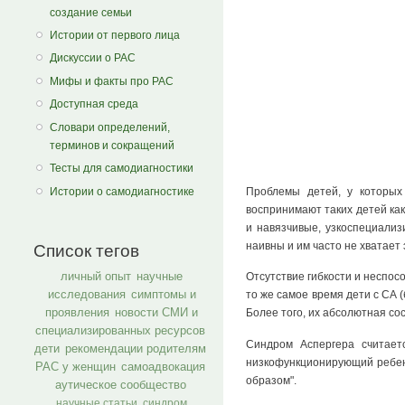
создание семьи
Истории от первого лица
Дискуссии о РАС
Мифы и факты про РАС
Доступная среда
Словари определений,
терминов и сокращений
Тесты для самодиагностики
Истории о самодиагностике
Проблемы детей, у которых 
воспринимают таких детей как
и навязчивые, узкоспециализ
наивны и им часто не хватает
Список тегов
личный опыт
научные
Отсутствие гибкости и неспос
исследования
симптомы и
то же самое время дети с СА
проявления
новости СМИ и
Более того, их абсолютная с
специализированных ресурсов
Синдром Аспергера считает
дети
рекомендации родителям
низкофункционирующий ребено
РАС у женщин
самоадвокация
образом".
аутическое сообщество
научные статьи
синдром