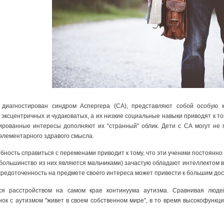
диагностирован синдром Аспергера (СА), представляют собой особую к
 эксцентричных и чудаковатых, а их низкие социальные навыки приводят к то
ированные интересы дополняют их "странный" облик. Дети с СА могут не
 элементарного здравого смысла.
обность справиться с переменами приводит к тому, что эти ученики постоян
 (большинство из них являются мальчиками) зачастую обладают интеллектом
осредоточенность на предмете своего интереса может привести к большим до
ся расстройством на самом крае континуума аутизма. Сравнивая людей 
к с аутизмом "живет в своем собственном мире", в то время высокофункц