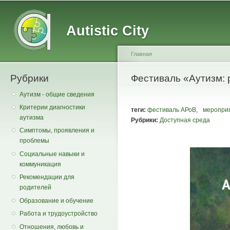
Main menu
Secondary menu
Sk
ma
Autistic City
co
Главная
Рубрики
You are here
Фестиваль «Аутизм: 
Аутизм - общие сведения
Критерии диагностики
теги:
фестиваль АРоВ
,
меропри
аутизма
Рубрики:
Доступная среда
Симптомы, проявления и
проблемы
Социальные навыки и
коммуникация
Рекомендации для
родителей
Образование и обучение
Работа и трудоустройство
Отношения, любовь и