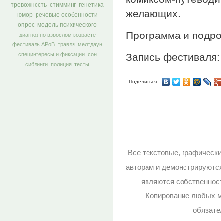
тревожность
стимминг
генетика
желающих.
юмор
речевые особенности
опрос
модель психического
Программа и подр
диагноз по взрослом возрасте
фестиваль АРоВ
травля
мелтдаун
Запись фестиваля
специнтересы и фиксации
сон
сиблинги
полиция
тесты
Поделиться
Все текстовые, графическ
авторам и демонстрируютс
являются собственност
Копирование любых м
обязате