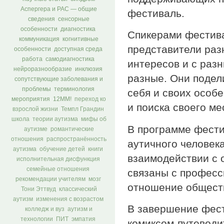
Аспергера и РАС — общие
фестиваль.
сведения
сенсорные
особенности
диагностика
Спикерами фестив
коммуникация
когнитивные
представители раз
особенности
доступная среда
работа
самодиагностика
интересов и с раз
нейроразнообразие
инклюзия
разные. Они подел
сопутствующие заболевания и
проблемы
терминология
себя и своих особ
мероприятия
12ММ!
переход ко
и поиска своего ме
взрослой жизни
Темпл Грандин
школа
теории аутизма
мифы об
В программе фести
аутизме
романтические
отношения
распространённость
аутичного человек
аутизма
обучение детей
книги
взаимодействии с 
исполнительная дисфункция
семейные отношения
связаны с професс
рекомендации учителям
мозг
отношение обществ
Тони Эттвуд
классический
аутизм
изменения с возрастом
В завершение фест
колледж и вуз
аутизм и
технологии
ПИТ
эмпатия
комиксом-путевод