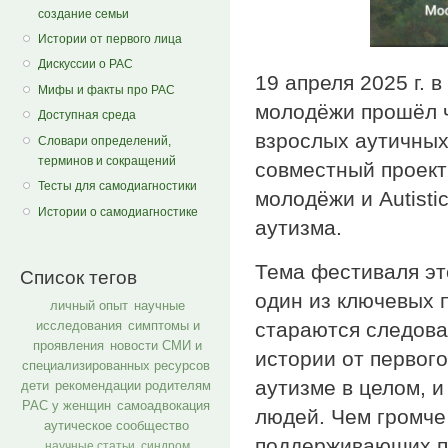
создание семьи
Истории от первого лица
Дискуссии о РАС
19 апреля 2025 г. 
Мифы и факты про РАС
молодёжи прошёл ч
Доступная среда
взрослых аутичных
Словари определений,
терминов и сокращений
совместный проект
Тесты для самодиагностики
молодёжи и Autisti
Истории о самодиагностике
аутизма.
Тема фестиваля эт
Список тегов
один из ключевых 
личный опыт
научные
стараются следова
исследования
симптомы и
проявления
новости СМИ и
истории от первог
специализированных ресурсов
аутизме в целом, 
дети
рекомендации родителям
РАС у женщин
самоадвокация
людей. Чем громче
аутическое сообщество
поддерживающих пр
научные статьи
синдром