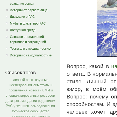
создание семьи
Истории от первого лица
Дискуссии о РАС
Мифы и факты про РАС
Доступная среда
Словари определений,
терминов и сокращений
Тесты для самодиагностики
Истории о самодиагностике
Вопрос, какой в
н
Список тегов
ответа. В нормаль
личный опыт
научные
стиле. Личный о
исследования
симптомы и
юмор, в моём об
проявления
новости СМИ и
Вопрос: почему о
специализированных ресурсов
дети
рекомендации родителям
способностям. И з
РАС у женщин
самоадвокация
человек хочет др
аутическое сообщество
научные статьи
синдром