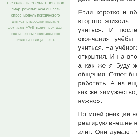
тревожность
стимминг
генетика
юмор
речевые особенности
Если коротко и об
опрос
модель психического
второго эпизода, 
диагноз по взрослом возрасте
фестиваль АРоВ
травля
мелтдаун
учиться. И посл
специнтересы и фиксации
сон
окончания учёбы 
сиблинги
полиция
тесты
учиться. На учёног
открытия. И на вп
а как же я буду 
общения. Ответ был
работать. А на ещ
как же замужество,
нужно».
Но моей реакции н
реагирую внешне н
злит. Они думают,