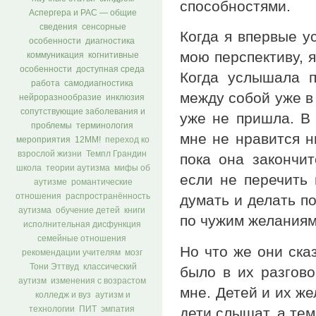
способностями.
Аспергера и РАС — общие
сведения
сенсорные
Когда я впервые у
особенности
диагностика
мою перспективу, 
коммуникация
когнитивные
особенности
доступная среда
Когда услышала п
работа
самодиагностика
между собой уже в 
нейроразнообразие
инклюзия
сопутствующие заболевания и
уже не пришла. В 
проблемы
терминология
мне не нравится н
мероприятия
12ММ!
переход ко
взрослой жизни
Темпл Грандин
пока она закончит
школа
теории аутизма
мифы об
если не перечить 
аутизме
романтические
думать и делать п
отношения
распространённость
аутизма
обучение детей
книги
по чужим желаниям
исполнительная дисфункция
семейные отношения
Но что же они ска
рекомендации учителям
мозг
Тони Эттвуд
классический
было в их разгово
аутизм
изменения с возрастом
мне. Детей и их же
колледж и вуз
аутизм и
дети слышат, а те
технологии
ПИТ
эмпатия