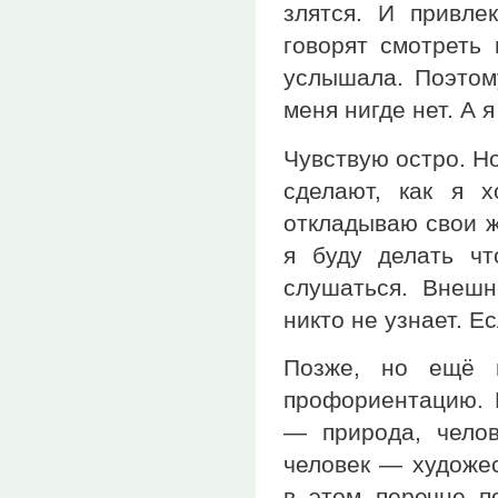
злятся. И привле
говорят смотреть 
услышала. Поэтому
меня нигде нет. А 
Чувствую остро. Н
сделают, как я 
откладываю свои ж
я буду делать чт
слушаться. Внеш
никто не узнает. Е
Позже, но ещё 
профориентацию. К
— природа, челов
человек — художес
в этом перечне п