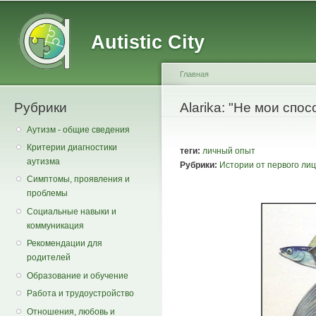
Main menu
Secondary menu
Sk
ma
Autistic City
co
Главная
Рубрики
You are here
Alarika: "Не мои спо
Аутизм - общие сведения
Критерии диагностики
теги:
личный опыт
аутизма
Рубрики:
Истории от первого ли
Симптомы, проявления и
проблемы
Социальные навыки и
коммуникация
Рекомендации для
родителей
Образование и обучение
Работа и трудоустройство
Отношения, любовь и